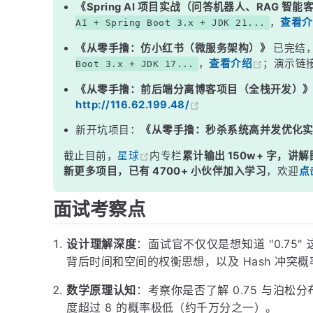
《Spring AI 项目实战（问答机器人、RAG 智
二、泊松分布与红黑树阈值
，
查看介
AI + Spring Boot 3.x + JDK 21...
三、源码中的定义
《从零手撸：仿小红书（微服务架构）》
已完结
，
查看介绍
；演示链
Boot 3.x + JDK 17...
四、什么场景需要调整负载因子？
《从零手撸：前后端分离博客项目（全栈开发）
面试高频追问
http://116.62.199.48/
常见面试变体
新开坑项目：
《从零手撸：秒杀系统高并发优化
记忆口诀
截止目前，
星球
内专栏
累计输出 150w+ 字，讲解
总结
新更多项目，已有 4700+ 小伙伴加入学习
，欢迎
点
面试考察点
设计理解深度
：面试官不仅仅是想知道 "0.75
背后时间和空间的权衡思想，以及 Hash 冲突
数学原理认知
：考察你是否了解 0.75 与泊
度超过 8 的概率极低（约千万分之一）。