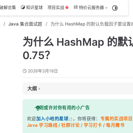
破解合集
知识星球
项目实战
特价云服务器
文
Java 集合面试题
为什么 HashMap 的默认负载因子要设置成
为什么 HashMap 
0.75？
2026年3月19日
大纲
面试考察点
一则或许对你有用的小广告
核心答案
欢迎
加入小哈的星球
，你将获得：
专属的实战项目（4
深度解析
Java 学习路线 / 社群讨论 / 学习打卡 / 每月赠书
一、空间与时间的权衡