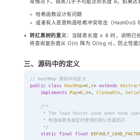
常情况下，链表几乎不可能达到长度 8。如果达
哈希函数设计有问题
或者有人恶意构造哈希冲突攻击（HashDoS 
转红黑树的意义
：当链表长度 ≥ 8 时，说明
将查询复杂度从 O(n) 降为 O(log n)，防止
三、源码中的定义
// HashMap 源码中的定义
public
class
HashMap
<
K
,
V
>
extends
Abstrac
implements
Map
<
K
,
V
>
,
Cloneable
,
Seria
/**

     * The load factor used when none spec
     * 构造函数未指定时使用的默认负载因子

     */
static
final
float
DEFAULT_LOAD_FACTO