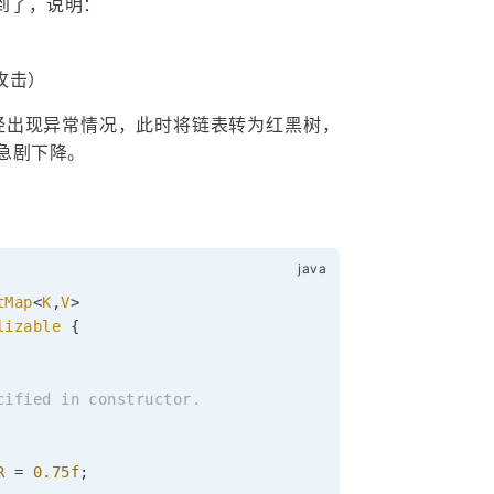
到了，说明：
攻击）
已经出现异常情况，此时将链表转为红黑树，
性能急剧下降。
tMap
<
K
,
V
>
lizable
{
ified in constructor.

R
=
0.75f
;