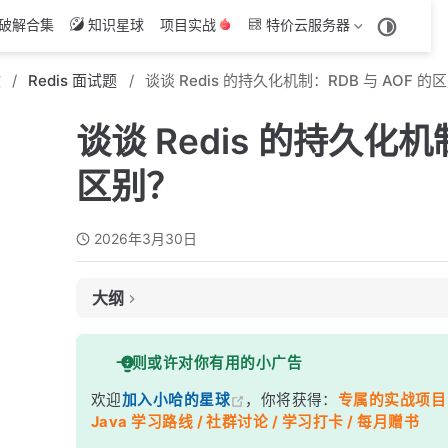
破解合集
知识星球
项目实战
特价云服务器
文
Redis 面试题
谈谈 Redis 的持久化机制：RDB 与 AOF 的
谈谈 Redis 的持久化机制
区别？
2026年3月30日
大纲
面试考察点
一则或许对你有用的小广告
核心答案
欢迎
加入小哈的星球
，你将获得：
专属的实战项目（4
深度解析
Java 学习路线 / 社群讨论 / 学习打卡 / 每月赠书
一、RDB 持久化机制