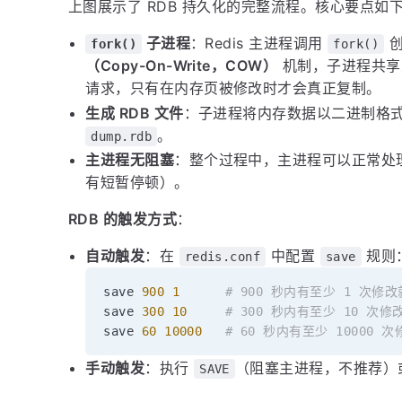
上图展示了 RDB 持久化的完整流程。核心要点如
子进程
：Redis 主进程调用
创
fork()
fork()
（Copy-On-Write，COW）
机制，子进程共享
请求，只有在内存页被修改时才会真正复制。
生成 RDB 文件
：子进程将内存数据以二进制格
。
dump.rdb
主进程无阻塞
：整个过程中，主进程可以正常处
有短暂停顿）。
RDB 的触发方式
：
自动触发
：在
中配置
规则
redis.conf
save
save 
900
1
# 900 秒内有至少 1 次修
save 
300
10
# 300 秒内有至少 10 次
save 
60
10000
# 60 秒内有至少 10000 
手动触发
：执行
（阻塞主进程，不推荐
SAVE