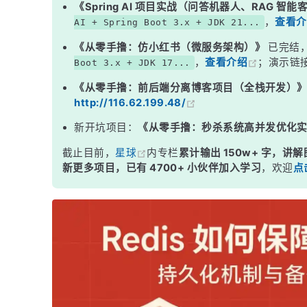
《Spring AI 项目实战（问答机器人、RAG 智
二、AOF 持久化机制
，
查看介
AI + Spring Boot 3.x + JDK 21...
三、AOF 重写机制
《从零手撸：仿小红书（微服务架构）》
已完结
，
查看介绍
；演示链
Boot 3.x + JDK 17...
四、混合持久化（Redis 4.0+）
《从零手撸：前后端分离博客项目（全栈开发）
面试高频追问
http://116.62.199.48/
常见面试变体
新开坑项目：
《从零手撸：秒杀系统高并发优化
记忆口诀
截止目前，
星球
内专栏
累计输出 150w+ 字，讲解
总结
新更多项目，已有 4700+ 小伙伴加入学习
，欢迎
点