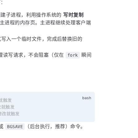
下：
建子进程，利用操作系统的
写时复制
主进程的内存页。主进程继续处理客户端
式写入一个临时文件，完成后替换旧的
理读写请求，不会阻塞（仅在
瞬间
fork
：
改就触发
修改就触发
次修改就触发
）或
（后台执行，推荐）命令。
BGSAVE