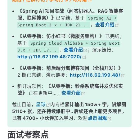
一、Spring Cloud 整体架构
《Spring AI 项目实战（问答机器人、RAG 智能客
服、联网搜索）》
已完结，基于
Spring AI +
二、各核心组件详解
，
查看介绍
Spring Boot 3.x + JDK 21...
三、Netflix 体系 vs Alibaba 体系
《从零手撸：仿小红书（微服务架构）》
已完结，
面试高频追问
基于
Spring Cloud Alibaba + Spring Boot
，
查看介绍
；演示链接：
3.x + JDK 17...
常见面试变体
http://116.62.199.48:7070/
记忆口诀
《从零手撸：前后端分离博客项目（全栈开发）》
总结
2 期已完结，演示链接：
http://116.62.199.48/
新开坑项目：
《从零手撸：秒杀系统高并发优化实
战》
正在更新中...，
查看介绍
截止目前，
星球
内专栏
累计输出 150w+ 字，讲解图
5110+ 张，还在持续爆肝中.. 后续还会上新更多项目，
已有 4700+ 小伙伴加入学习
，欢迎
点击围观
面试考察点