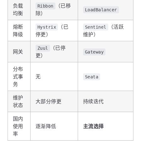
负载
（已移
Ribbon
LoadBalancer
均衡
除）
熔断
（已
（活跃
Hystrix
Sentinel
降级
停更）
维护）
（已停
Zuul
网关
Gateway
更）
分布
式事
无
Seata
务
维护
大部分停更
持续迭代
状态
国内
使用
逐渐降低
主流选择
率