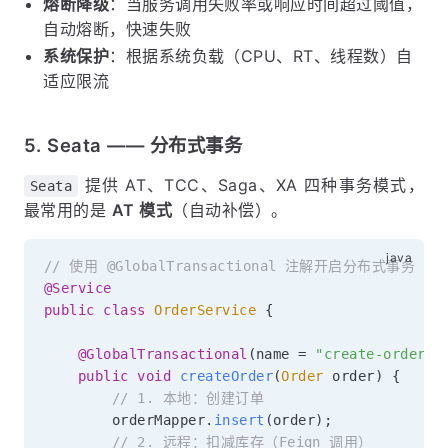
熔断降级
：当服务调用失败率或响应时间超过阈值，
自动熔断，快速失败
系统保护
：根据系统负载（CPU、RT、线程数）自
适应限流
5. Seata —— 分布式事务
提供 AT、TCC、Saga、XA 四种事务模式，
Seata
最常用的是
AT 模式
（自动补偿）。
// 使用 @GlobalTransactional 注解开启分布式事务
@Service
public
class
OrderService
{
@GlobalTransactional
(
name 
=
"create-order"
,
public
void
createOrder
(
Order
 order
)
{
// 1. 本地：创建订单
        orderMapper
.
insert
(
order
)
;
// 2. 远程：扣减库存（Feign 调用）