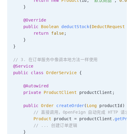
return
new
Product
(
id
,
"默认商品"
,
0.0
)
;
}
@Override
public
Boolean
deductStock
(
DeductRequest
 re
return
false
;
}
}
// 3. 在订单服务中像调本地方法一样使用
@Service
public
class
OrderService
{
@Autowired
private
ProductClient
 productClient
;
public
Order
createOrder
(
Long
 productId
)
{
// 直接调用，OpenFeign 自动完成 HTTP 请求
Product
 product 
=
 productClient
.
getProd
// ... 创建订单逻辑
}