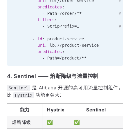
uri
:
 lb
:
//order
-
service          
# l
predicates
:
-
 Path=/order/
**
# 匹
filters
:
-
 StripPrefix=1                
# 去
-
id
:
 product
-
service

uri
:
 lb
:
//product
-
service

predicates
:
-
 Path=/product/
**
4. Sentinel —— 熔断降级与流量控制
是 Alibaba 开源的高可用流量控制组件，
Sentinel
比
功能更强大：
Hystrix
能力
Hystrix
Sentinel
熔断降级
✅
✅