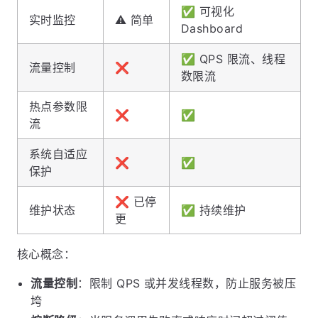
✅ 可视化
实时监控
⚠️ 简单
Dashboard
✅ QPS 限流、线程
流量控制
❌
数限流
热点参数限
❌
✅
流
系统自适应
❌
✅
保护
❌ 已停
维护状态
✅ 持续维护
更
核心概念：
流量控制
：限制 QPS 或并发线程数，防止服务被压
垮