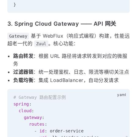
}
3. Spring Cloud Gateway —— API 网关
基于 WebFlux（响应式编程）构建，性能远
Gateway
超老一代的
。核心功能：
Zuul
路由转发
：根据 URL 路径将请求转发到对应的微服
务
过滤器链
：统一处理鉴权、日志、限流等横切关注点
负载均衡
：集成 LoadBalancer，自动分发请求
# Gateway 路由配置示例
spring
:
cloud
:
gateway
:
routes
:
-
id
:
 order
-
service
