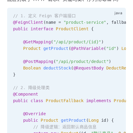
// 1. 定义 Feign 客户端接口
@FeignClient
(
name 
=
"product-service"
,
 fallback
public
interface
ProductClient
{
@GetMapping
(
"/api/product/{id}"
)
Product
getProduct
(
@PathVariable
(
"id"
)
Long
@PostMapping
(
"/api/product/deduct"
)
Boolean
deductStock
(
@RequestBody
DeductRequ
}
// 2. 降级处理类
@Component
public
class
ProductFallback
implements
Product
@Override
public
Product
getProduct
(
Long
 id
)
{
// 降级逻辑：返回默认商品信息