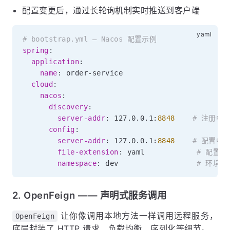
配置变更后，通过长轮询机制实时推送到客户端
# bootstrap.yml — Nacos 配置示例
spring
:
application
:
name
:
 order
-
service

cloud
:
nacos
:
discovery
:
server-addr
:
 127.0.0.1
:
8848
# 注册中
config
:
server-addr
:
 127.0.0.1
:
8848
# 配置中
file-extension
:
 yaml            
# 配置
namespace
:
 dev                  
# 环境隔
2. OpenFeign —— 声明式服务调用
让你像调用本地方法一样调用远程服务，
OpenFeign
底层封装了 HTTP 请求、负载均衡、序列化等细节。