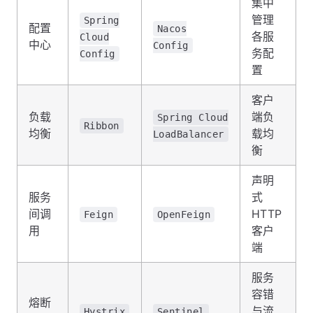
集中
管理
Spring
配置
Nacos
各服
Cloud
中心
Config
务配
Config
置
客户
负载
端负
Spring Cloud
Ribbon
均衡
载均
LoadBalancer
衡
声明
服务
式
间调
HTTP
Feign
OpenFeign
用
客户
端
服务
容错
熔断
与流
Hystrix
Sentinel