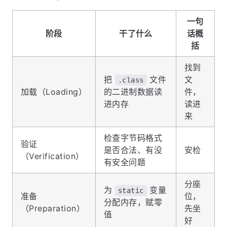
一句
阶段
干了什么
话概
括
找到
把
文件
文
.class
加载（Loading）
的二进制数据读
件，
进内存
读进
来
检查字节码格式
验证
是否合法、有没
安检
（Verification）
有安全问题
分座
为
变量
static
准备
位，
分配内存，赋零
（Preparation）
先坐
值
好