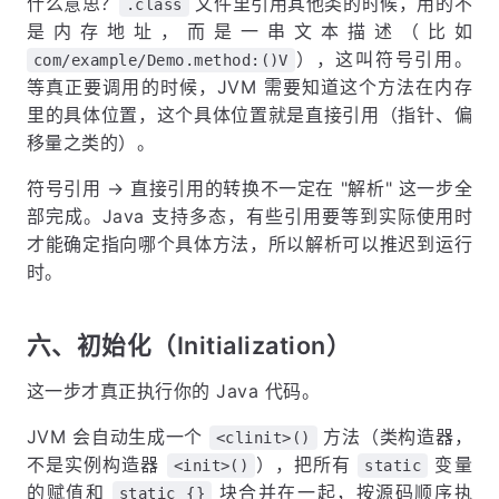
什么意思？
文件里引用其他类的时候，用的不
.class
是内存地址，而是一串文本描述（比如
），这叫符号引用。
com/example/Demo.method:()V
等真正要调用的时候，JVM 需要知道这个方法在内存
里的具体位置，这个具体位置就是直接引用（指针、偏
移量之类的）。
符号引用 → 直接引用的转换不一定在 "解析" 这一步全
部完成。Java 支持多态，有些引用要等到实际使用时
才能确定指向哪个具体方法，所以解析可以推迟到运行
时。
六、初始化（Initialization）
这一步才真正执行你的 Java 代码。
JVM 会自动生成一个
方法（类构造器，
<clinit>()
不是实例构造器
），把所有
变量
<init>()
static
的赋值和
块合并在一起，按源码顺序执
static {}