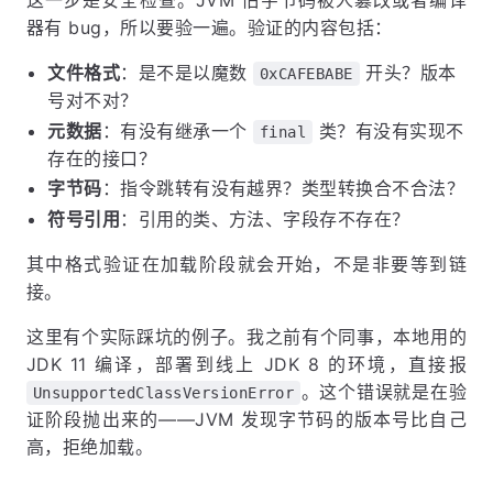
这一步是安全检查。JVM 怕字节码被人篡改或者编译
器有 bug，所以要验一遍。验证的内容包括：
文件格式
：是不是以魔数
开头？版本
0xCAFEBABE
号对不对？
元数据
：有没有继承一个
类？有没有实现不
final
存在的接口？
字节码
：指令跳转有没有越界？类型转换合不合法？
符号引用
：引用的类、方法、字段存不存在？
其中格式验证在加载阶段就会开始，不是非要等到链
接。
这里有个实际踩坑的例子。我之前有个同事，本地用的
JDK 11 编译，部署到线上 JDK 8 的环境，直接报
。这个错误就是在验
UnsupportedClassVersionError
证阶段抛出来的——JVM 发现字节码的版本号比自己
高，拒绝加载。