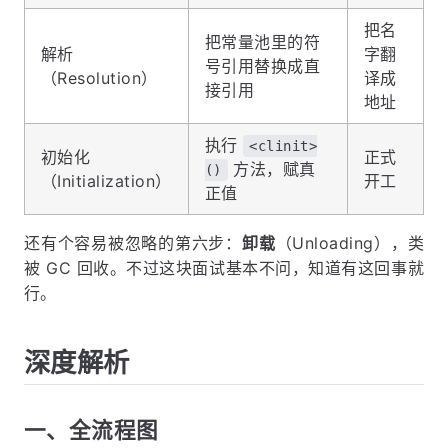
把名
把常量池里的符
解析
字翻
号引用替换成直
（Resolution）
译成
接引用
地址
执行
<clinit>
初始化
正式
方法，赋真
()
（Initialization）
开工
正值
还有个容易被忽略的第六步：
卸载
（Unloading），类
被 GC 回收。不过这块面试基本不问，知道有这回事就
行。
深度解析
一、全流程图