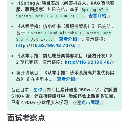
二、加载（Loading）
《Spring AI 项目实战（问答机器人、RAG 智能客
服、联网搜索）》
已完结，基于
Spring AI +
三、验证（Verification）
，
查看介绍
Spring Boot 3.x + JDK 21...
四、准备（准备）
《从零手撸：仿小红书（微服务架构）》
已完结，
五、解析（Resolution）
基于
Spring Cloud Alibaba + Spring Boot
，
查看介绍
；演示链接：
3.x + JDK 17...
六、初始化（Initialization）
http://116.62.199.48:7070/
七、触发初始化的时机
《从零手撸：前后端分离博客项目（全栈开发）》
面试高频追问
2 期已完结，演示链接：
http://116.62.199.48/
常见面试变体
新开坑项目：
《从零手撸：秒杀系统高并发优化实
战》
正在更新中...，
查看介绍
总结
截止目前，
星球
内专栏
累计输出 150w+ 字，讲解图
5110+ 张，还在持续爆肝中.. 后续还会上新更多项目，
已有 4700+ 小伙伴加入学习
，欢迎
点击围观
面试考察点