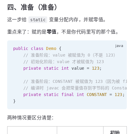
四、准备（准备）
这一步给
变量分配内存，并赋零值。
static
重点来了：赋的是
零值
，不是你代码里写的那个值。
public
class
Demo
{
// 准备阶段：value 被赋值为 0（不是 123）
// 初始化阶段：value 才被赋值为 123
private
static
int
 value 
=
123
;
// 准备阶段：CONSTANT 被赋值为 123（因为被 fin
// 编译时 javac 会把常量值存到字节码的 Constant
private
static
final
int
CONSTANT
=
123
;
}
两种情况要区分清楚：
初始