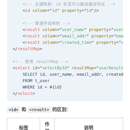
<!-- 主键映射：id 标签可以触发缓存优化 -->
<
id
column
=
"
id
"
property
=
"
id
"
/>
<!-- 普通字段映射 -->
<
result
column
=
"
user_name
"
property
=
"
userNa
<
result
column
=
"
email_addr
"
property
=
"
email
<
result
column
=
"
created_time
"
property
=
"
cre
</
resultMap
>
<!-- 使用 resultMap -->
<
select
id
=
"
selectById
"
resultMap
=
"
userResultMa
    SELECT id, user_name, email_addr, created_ti
    FROM t_user

</
select
>
和
的区别
：
<id>
<result>
作
标签
说明