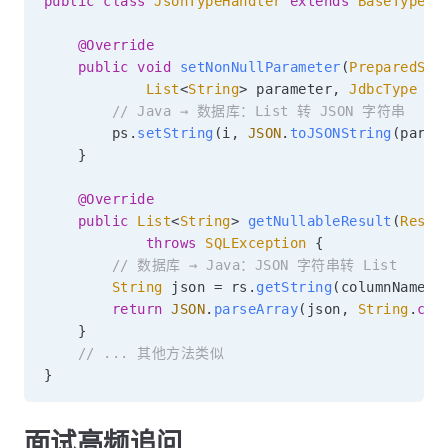
public
class
JsonTypeHandler
extends
BaseTypeHa
@Override
public
void
setNonNullParameter
(
PreparedSta
List
<
String
>
 parameter
,
JdbcType
 jd
// Java → 数据库：List 转 JSON 字符串
        ps
.
setString
(
i
,
JSON
.
toJSONString
(
param
}
@Override
public
List
<
String
>
getNullableResult
(
Resul
throws
SQLException
{
// 数据库 → Java：JSON 字符串转 List
String
 json 
=
 rs
.
getString
(
columnName
)
;
return
JSON
.
parseArray
(
json
,
String
.
cla
}
// ... 其他方法类似
}
面试高频追问