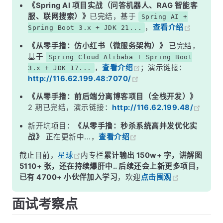
二、4 种映射方式详解
《Spring AI 项目实战（问答机器人、RAG 智能客
服、联网搜索）》
已完结，基于
Spring AI +
三、底层原理：反射 + TypeHandler
，
查看介绍
Spring Boot 3.x + JDK 21...
四、自定义 TypeHandler 示例
《从零手撸：仿小红书（微服务架构）》
已完结，
面试高频追问
基于
Spring Cloud Alibaba + Spring Boot
，
查看介绍
；演示链接：
3.x + JDK 17...
常见面试变体
http://116.62.199.48:7070/
记忆口诀
《从零手撸：前后端分离博客项目（全栈开发）》
总结
2 期已完结，演示链接：
http://116.62.199.48/
新开坑项目：
《从零手撸：秒杀系统高并发优化实
战》
正在更新中...，
查看介绍
截止目前，
星球
内专栏
累计输出 150w+ 字，讲解图
5110+ 张，还在持续爆肝中.. 后续还会上新更多项目，
已有 4700+ 小伙伴加入学习
，欢迎
点击围观
面试考察点