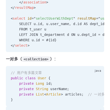
</
association
>
</
resultMap
>
<
select
id
=
"
selectUserWithDept
"
resultMap
=
"
user
    SELECT u.id, u.user_name, d.id AS dept_id, d
    FROM t_user u

    LEFT JOIN t_department d ON u.dept_id = d.id
</
select
>
一对多（
）
：
<collection>
// 用户有多篇文章
public
class
User
{
private
Long
 id
;
private
String
 userName
;
private
List
<
Article
>
 articles
;
// 一对多关
}