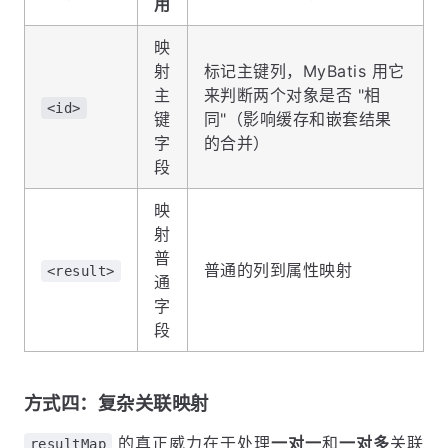
用
映
射
标记主键列，MyBatis 用它
主
来判断两个对象是否 "相
<id>
键
同"（影响缓存和嵌套结果
字
的合并）
段
映
射
普
普通的列到属性映射
<result>
通
字
段
方式四：复杂关联映射
的真正威力在于处理
一对一
和
一对多
关联
resultMap