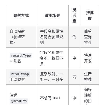
灵
推荐
映射方式
适用场景
活
度
度
自动映射
字段名和属性
简单
（驼峰转
名符合驼峰规
低
查询
换）
则
推荐
字段名和属性
快速
resultType
名不一致但不
中
+ 别名
开发
多
复杂映射、一
生产
resultMap
高
手动映射
对一、一对多
推荐
偏好
注解
注解
不想写 XML
中
的团
@Results