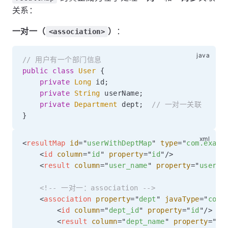
关系：
一对一（
）
：
<association>
// 用户有一个部门信息
public
class
User
{
private
Long
 id
;
private
String
 userName
;
private
Department
 dept
;
// 一对一关联
}
<
resultMap
id
=
"
userWithDeptMap
"
type
=
"
com.examp
<
id
column
=
"
id
"
property
=
"
id
"
/>
<
result
column
=
"
user_name
"
property
=
"
userNa
<!-- 一对一：association -->
<
association
property
=
"
dept
"
javaType
=
"
com.
<
id
column
=
"
dept_id
"
property
=
"
id
"
/>
<
result
column
=
"
dept_name
"
property
=
"
de