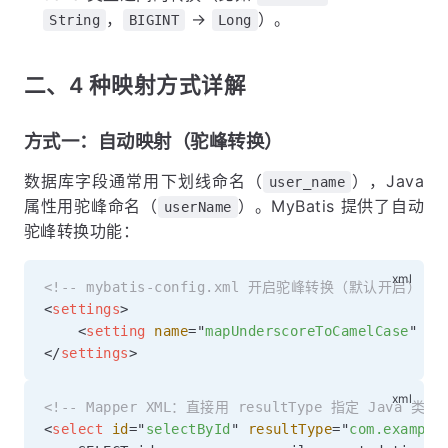
，
→
）。
String
BIGINT
Long
二、4 种映射方式详解
方式一：自动映射（驼峰转换）
数据库字段通常用下划线命名（
），Java
user_name
属性用驼峰命名（
）。MyBatis 提供了自动
userName
驼峰转换功能：
<!-- mybatis-config.xml 开启驼峰转换（默认开启） --
<
settings
>
<
setting
name
=
"
mapUnderscoreToCamelCase
"
va
</
settings
>
<!-- Mapper XML：直接用 resultType 指定 Java 类型 
<
select
id
=
"
selectById
"
resultType
=
"
com.example