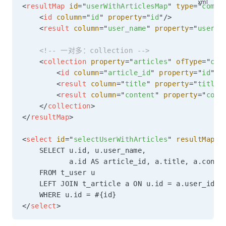
<
resultMap
id
=
"
userWithArticlesMap
"
type
=
"
com.e
<
id
column
=
"
id
"
property
=
"
id
"
/>
<
result
column
=
"
user_name
"
property
=
"
userNa
<!-- 一对多：collection -->
<
collection
property
=
"
articles
"
ofType
=
"
com
<
id
column
=
"
article_id
"
property
=
"
id
"
/>
<
result
column
=
"
title
"
property
=
"
title
"
<
result
column
=
"
content
"
property
=
"
cont
</
collection
>
</
resultMap
>
<
select
id
=
"
selectUserWithArticles
"
resultMap
=
"
    SELECT u.id, u.user_name,

           a.id AS article_id, a.title, a.conten
    FROM t_user u

    LEFT JOIN t_article a ON u.id = a.user_id

</
select
>