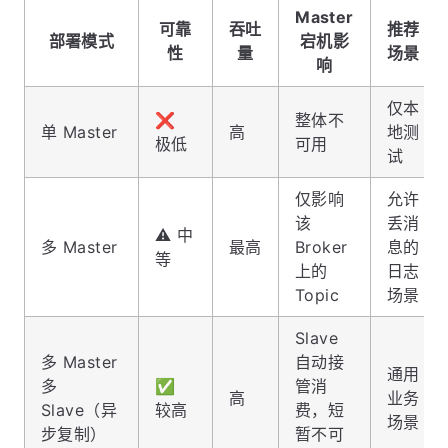
Master
可靠
吞吐
推荐
部署模式
宕机影
性
量
场景
响
仅本
❌
整体不
单 Master
高
地测
极低
可用
试
仅影响
允许
该
丢消
⚠️ 中
多 Master
最高
Broker
息的
等
上的
日志
Topic
场景
Slave
多 Master
自动接
通用
多
✅
管消
高
业务
Slave（异
较高
费，短
场景
步复制）
暂不可