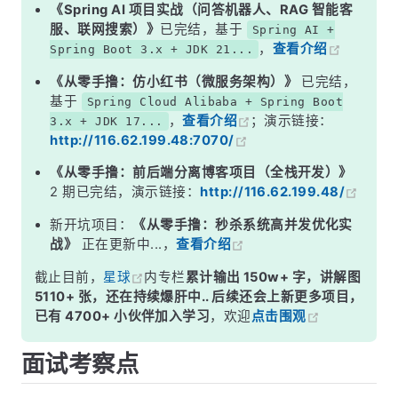
二、模式二：多 Master
《Spring AI 项目实战（问答机器人、RAG 智能客
服、联网搜索）》
已完结，基于
Spring AI +
三、模式三：多 Master 多 Slave——异步复制
，
查看介绍
Spring Boot 3.x + JDK 21...
四、模式四：多 Master 多 Slave——同步双写
《从零手撸：仿小红书（微服务架构）》
已完结，
五、模式五：Dledger / Controller 自动故障切换
基于
Spring Cloud Alibaba + Spring Boot
，
查看介绍
；演示链接：
3.x + JDK 17...
六、五种模式全面对比
http://116.62.199.48:7070/
七、生产环境部署建议
《从零手撸：前后端分离博客项目（全栈开发）》
面试高频追问
2 期已完结，演示链接：
http://116.62.199.48/
常见面试变体
新开坑项目：
《从零手撸：秒杀系统高并发优化实
战》
正在更新中...，
查看介绍
记忆口诀
截止目前，
星球
内专栏
累计输出 150w+ 字，讲解图
总结
5110+ 张，还在持续爆肝中.. 后续还会上新更多项目，
已有 4700+ 小伙伴加入学习
，欢迎
点击围观
面试考察点