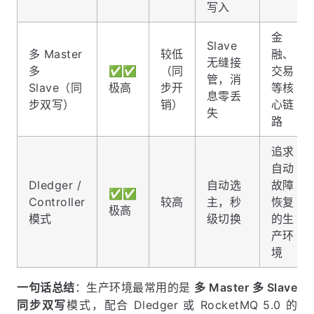
写入
金
Slave
多 Master
较低
融、
无缝接
多
✅✅
（同
交易
管，消
Slave（同
极高
步开
等核
息零丢
步双写）
销）
心链
失
路
追求
自动
Dledger /
自动选
故障
✅✅
Controller
较高
主，秒
恢复
极高
模式
级切换
的生
产环
境
一句话总结
：生产环境最常用的是
多 Master 多 Slave
同步双写
模式，配合 Dledger 或 RocketMQ 5.0 的