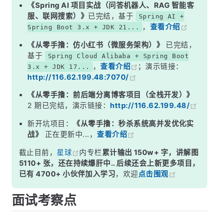
二、如何发现大 Key？
《Spring AI 项目实战（问答机器人、RAG 智能客
服、联网搜索）》
已完结，基于
Spring AI +
三、大 Key 的解决方案
，
查看介绍
Spring Boot 3.x + JDK 21...
四、不同类型大 Key 的拆分实战
《从零手撸：仿小红书（微服务架构）》
已完结，
五、安全删除大 Key 的正确姿势
基于
Spring Cloud Alibaba + Spring Boot
，
查看介绍
；演示链接：
3.x + JDK 17...
六、大 Key 预防措施
http://116.62.199.48:7070/
面试高频追问
《从零手撸：前后端分离博客项目（全栈开发）》
常见面试变体
2 期已完结，演示链接：
http://116.62.199.48/
记忆口诀
新开坑项目：
《从零手撸：秒杀系统高并发优化实
战》
正在更新中...，
查看介绍
总结
截止目前，
星球
内专栏
累计输出 150w+ 字，讲解图
5110+ 张，还在持续爆肝中.. 后续还会上新更多项目，
已有 4700+ 小伙伴加入学习
，欢迎
点击围观
面试考察点