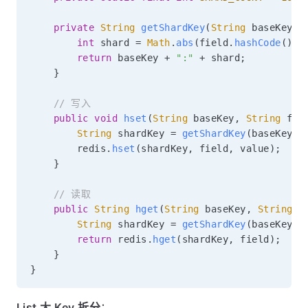
private
String
getShardKey
(
String
 baseKey
,
int
 shard 
=
Math
.
abs
(
field
.
hashCode
(
)
%
return
 baseKey 
+
":"
+
 shard
;
}
// 写入
public
void
hset
(
String
 baseKey
,
String
 fie
String
 shardKey 
=
getShardKey
(
baseKey
,
 
        redis
.
hset
(
shardKey
,
 field
,
 value
)
;
}
// 读取
public
String
hget
(
String
 baseKey
,
String
 f
String
 shardKey 
=
getShardKey
(
baseKey
,
 
return
 redis
.
hget
(
shardKey
,
 field
)
;
}
}
List 大 Key 拆分
：