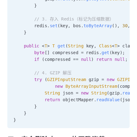
}
// 3. 存入 Redis（标记为压缩数据）
        redis
.
set
(
key
,
 bos
.
toByteArray
(
)
,
30
,
T
}
public
<
T
>
T
get
(
String
 key
,
Class
<
T
>
 clazz
byte
[
]
 compressed 
=
 redis
.
get
(
key
)
;
if
(
compressed 
==
null
)
return
null
;
// 4. GZIP 解压
try
(
GZIPInputStream
 gzip 
=
new
GZIPInp
new
ByteArrayInputStream
(
compre
String
 json 
=
new
String
(
gzip
.
readA
return
 objectMapper
.
readValue
(
json
,
}
}
}