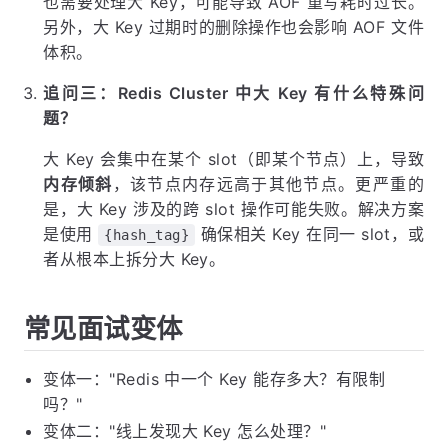
台
线程异步完成，不会阻塞主线程。生产环境
bio
删除大 Key 应该用
。
UNLINK
追问二：大 Key 对持久化有什么影响？
Redis 做 RDB 持久化时需要
子进程。如果
fork
Redis 中存在大量大 Key，内存占用高，
的
fork
耗时也会增加（需要复制页表）。同时 AOF 重写时
也需要处理大 Key，可能导致 AOF 重写耗时过长。
另外，大 Key 过期时的删除操作也会影响 AOF 文件
体积。
追问三：Redis Cluster 中大 Key 有什么特殊问
题？
大 Key 会集中在某个 slot（即某个节点）上，导致
内存倾斜
，该节点内存远高于其他节点。更严重的
是，大 Key 涉及的跨 slot 操作可能失败。解决方案
是使用
确保相关 Key 在同一 slot，或
{hash_tag}