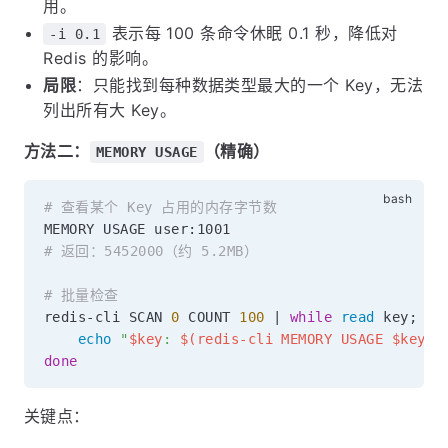
用。
表示每 100 条命令休眠 0.1 秒，降低对
-i 0.1
Redis 的影响。
局限
：只能找到每种数据类型最大的一个 Key，无法
列出所有大 Key。
方法二：
（精确）
MEMORY USAGE
# 查看某个 Key 占用的内存字节数
# 返回：5452000（约 5.2MB）
# 批量检查
redis-cli SCAN 
0
 COUNT 
100
|
while
read
 key
;
do
echo
"
$key
: 
$(
redis-cli MEMORY USAGE $key
)
 
done
关键点：