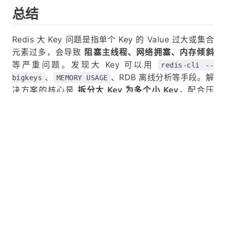
解决五策
：拆分（根本）、压缩（减体积）、部分读
（不全量）、
（安全删）、lazyfree（预
UNLINK
防）。
阈值红线
：String 超 10KB、集合超 5000 个元素，就
该拆了。
总结
Redis 大 Key 问题是指单个 Key 的 Value 过大或集合
元素过多，会导致
阻塞主线程、网络拥塞、内存倾斜
等严重问题。发现大 Key 可以用
redis-cli --
、
、RDB 离线分析等手段。解
bigkeys
MEMORY USAGE
决方案的核心是
拆分大 Key 为多个小 Key
，配合压
缩、部分读取、
异步删除、开启 lazyfree 配
UNLINK
置等手段。预防大于治疗，在设计和开发阶段就要控制
Key 的大小。