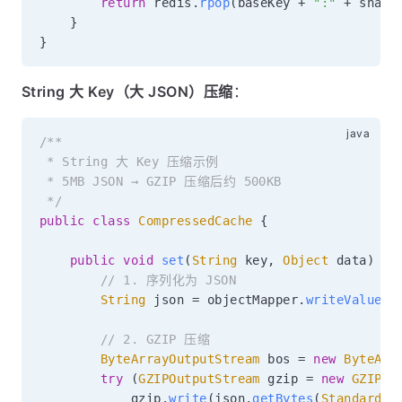
return
 redis
.
rpop
(
baseKey 
+
":"
+
 shard
}
}
String 大 Key（大 JSON）压缩
：
/**

 * String 大 Key 压缩示例

 * 5MB JSON → GZIP 压缩后约 500KB

 */
public
class
CompressedCache
{
public
void
set
(
String
 key
,
Object
 data
)
th
// 1. 序列化为 JSON
String
 json 
=
 objectMapper
.
writeValueAs
// 2. GZIP 压缩
ByteArrayOutputStream
 bos 
=
new
ByteArr
try
(
GZIPOutputStream
 gzip 
=
new
GZIPOu
            gzip
.
write
(
json
.
getBytes
(
StandardCh