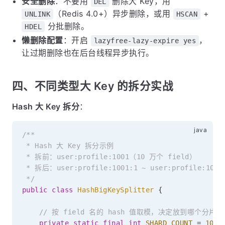
安全删除
：不要用
删除大 Key，用
DEL
（Redis 4.0+）异步删除，或用
+
UNLINK
HSCAN
分批删除。
HDEL
懒删除配置
：开启
，
lazyfree-lazy-expire yes
让过期删除也在后台线程异步执行。
四、不同类型大 Key 的拆分实战
Hash 大 Key 拆分
：
/**

 * Hash 大 Key 拆分示例

 * 拆前：user:profile:1001（10 万个 field）

 * 拆后：user:profile:1001:1 ~ user:profile:100
 */
public
class
HashBigKeySplitter
{
// 按 field 名的 hash 值取模，决定放到哪个分片 K
private
static
final
int
SHARD_COUNT
=
100
;