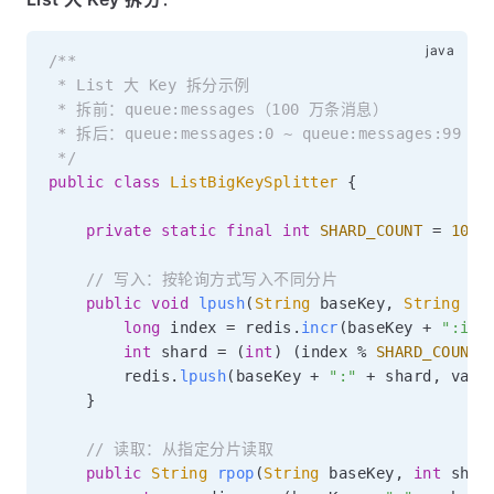
/**

 * List 大 Key 拆分示例

 * 拆前：queue:messages（100 万条消息）

 * 拆后：queue:messages:0 ~ queue:messages:9
 */
public
class
ListBigKeySplitter
{
private
static
final
int
SHARD_COUNT
=
100
;
// 写入：按轮询方式写入不同分片
public
void
lpush
(
String
 baseKey
,
String
 va
long
 index 
=
 redis
.
incr
(
baseKey 
+
":ind
int
 shard 
=
(
int
)
(
index 
%
SHARD_COUNT
)
        redis
.
lpush
(
baseKey 
+
":"
+
 shard
,
 valu
}
// 读取：从指定分片读取
public
String
rpop
(
String
 baseKey
,
int
 shar