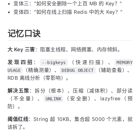
者从根本上拆分大 Key。
常见面试变体
变体一："Redis 中一个 Key 能存多大？有限制
吗？"
变体二："线上发现大 Key 怎么处理？"
变体三："如何安全删除一个上百 MB 的 Key？"
变体四："如何在线上扫描 Redis 中的大 Key？"
记忆口诀
大 Key 三害
：阻塞主线程、网络拥塞、内存倾斜。
发现四招
：
（快速扫描）、
--bigkeys
MEMORY
（精确测量）、
（辅助查看）、
USAGE
DEBUG OBJECT
RDB 离线分析（零影响）。