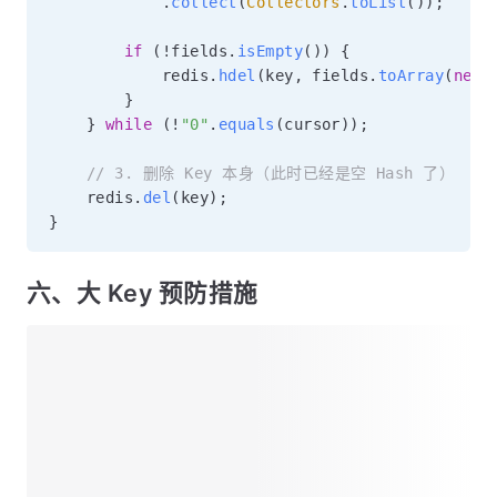
.
collect
(
Collectors
.
toList
(
)
)
;
if
(
!
fields
.
isEmpty
(
)
)
{
            redis
.
hdel
(
key
,
 fields
.
toArray
(
new
}
}
while
(
!
"0"
.
equals
(
cursor
)
)
;
// 3. 删除 Key 本身（此时已经是空 Hash 了）
    redis
.
del
(
key
)
;
}
六、大 Key 预防措施