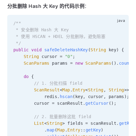
分批删除 Hash 大 Key 的代码示例
：
/**

 * 安全删除 Hash 大 Key

 * 使用 HSCAN + HDEL 分批删除，避免阻塞

 */
public
void
safeDeleteHashKey
(
String
 key
)
{
String
 cursor 
=
"0"
;
ScanParams
 params 
=
new
ScanParams
(
)
.
count
(
do
{
// 1. 分批扫描 field
ScanResult
<
Map
.
Entry
<
String
,
String
>
>
 s
            redis
.
hscan
(
key
,
 cursor
,
 params
)
;
        cursor 
=
 scanResult
.
getCursor
(
)
;
// 2. 批量删除这批 field
List
<
String
>
 fields 
=
 scanResult
.
getRes
.
map
(
Map
.
Entry
::
getKey
)