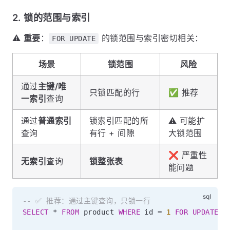
2. 锁的范围与索引
⚠️
重要
：
的锁范围与索引密切相关：
FOR UPDATE
场景
锁范围
风险
通过
主键/唯
只锁匹配的行
✅ 推荐
一索引
查询
通过
普通索引
锁索引匹配的所
⚠️ 可能扩
查询
有行 + 间隙
大锁范围
❌ 严重性
无索引
查询
锁整张表
能问题
-- ✅ 推荐：通过主键查询，只锁一行
SELECT
*
FROM
 product 
WHERE
 id 
=
1
FOR
UPDATE
;