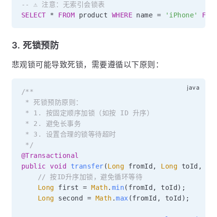
-- ⚠️ 注意：无索引会锁表
SELECT
*
FROM
 product 
WHERE
 name 
=
'iPhone'
FOR
3. 死锁预防
悲观锁可能导致死锁，需要遵循以下原则：
/**

 * 死锁预防原则：

 * 1. 按固定顺序加锁（如按 ID 升序）

 * 2. 避免长事务

 * 3. 设置合理的锁等待超时

 */
@Transactional
public
void
transfer
(
Long
 fromId
,
Long
 toId
,
Bi
// 按ID升序加锁，避免循环等待
Long
 first 
=
Math
.
min
(
fromId
,
 toId
)
;
Long
 second 
=
Math
.
max
(
fromId
,
 toId
)
;