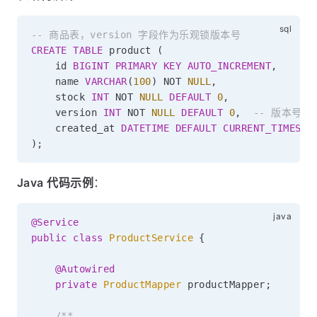
-- 商品表，version 字段作为乐观锁版本号
CREATE
TABLE
 product 
(
    id 
BIGINT
PRIMARY
KEY
AUTO_INCREMENT
,
    name 
VARCHAR
(
100
)
NOT
NULL
,
    stock 
INT
NOT
NULL
DEFAULT
0
,
    version 
INT
NOT
NULL
DEFAULT
0
,
-- 版本号字
    created_at 
DATETIME
DEFAULT
CURRENT_TIMESTA
)
;
Java 代码示例
：
@Service
public
class
ProductService
{
@Autowired
private
ProductMapper
 productMapper
;
/**
