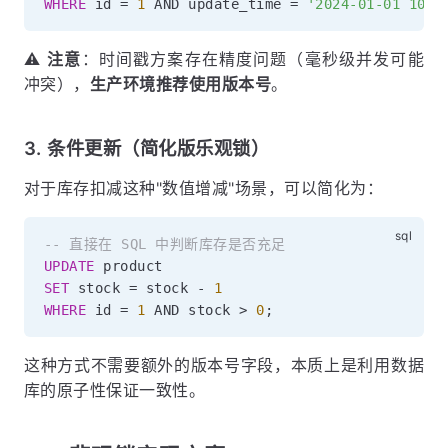
WHERE
 id 
=
1
AND
 update_time 
=
'2024-01-01 10:3
⚠️
注意
：时间戳方案存在精度问题（毫秒级并发可能
冲突），
生产环境推荐使用版本号
。
3. 条件更新（简化版乐观锁）
对于库存扣减这种"数值增减"场景，可以简化为：
-- 直接在 SQL 中判断库存是否充足
UPDATE
SET
 stock 
=
 stock 
-
1
WHERE
 id 
=
1
AND
 stock 
>
0
;
这种方式不需要额外的版本号字段，本质上是利用数据
库的原子性保证一致性。