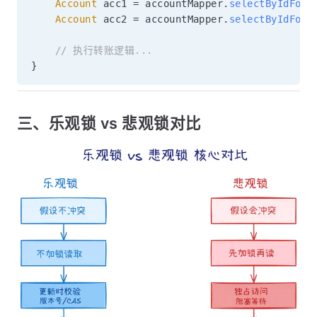
Account
 acc1 
=
 accountMapper
.
selectByIdForU
Account
 acc2 
=
 accountMapper
.
selectByIdForU
// 执行转账逻辑...
}
三、乐观锁 vs 悲观锁对比