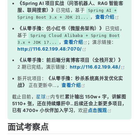
二、悲观锁实现方案
《Spring AI 项目实战（问答机器人、RAG 智能客
服、联网搜索）》
已完结，基于
Spring AI +
三、乐观锁 vs 悲观锁对比
，
查看介绍
Spring Boot 3.x + JDK 21...
四、常见问题与解决方案
《从零手撸：仿小红书（微服务架构）》
已完结，
面试高频追问
基于
Spring Cloud Alibaba + Spring Boot
，
查看介绍
；演示链接：
3.x + JDK 17...
常见面试变体
http://116.62.199.48:7070/
记忆口诀
《从零手撸：前后端分离博客项目（全栈开发）》
总结
2 期已完结，演示链接：
http://116.62.199.48/
新开坑项目：
《从零手撸：秒杀系统高并发优化实
战》
正在更新中...，
查看介绍
截止目前，
星球
内专栏
累计输出 150w+ 字，讲解图
5110+ 张，还在持续爆肝中.. 后续还会上新更多项目，
已有 4700+ 小伙伴加入学习
，欢迎
点击围观
面试考察点