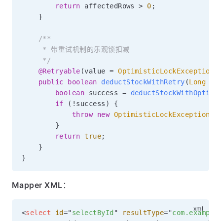
return
 affectedRows 
>
0
;
}
/**

     * 带重试机制的乐观锁扣减

     */
@Retryable
(
value 
=
OptimisticLockException
.
public
boolean
deductStockWithRetry
(
Long
 pr
boolean
 success 
=
deductStockWithOptimi
if
(
!
success
)
{
throw
new
OptimisticLockException
(
"
}
return
true
;
}
}
Mapper XML
：
<
select
id
=
"
selectById
"
resultType
=
"
com.example