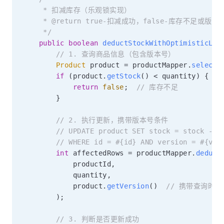
     * 扣减库存（乐观锁实现）

     * @return true-扣减成功，false-库存不足或版本
     */
public
boolean
deductStockWithOptimisticLoc
// 1. 查询商品信息（包含版本号）
Product
 product 
=
 productMapper
.
selectB
if
(
product
.
getStock
(
)
<
 quantity
)
{
return
false
;
// 库存不足
}
// 2. 执行更新，携带版本号条件
// UPDATE product SET stock = stock - #
// WHERE id = #{id} AND version = #{ver
int
 affectedRows 
=
 productMapper
.
deduct
            productId
,
            quantity
,
            product
.
getVersion
(
)
// 携带查询时
)
;
// 3. 判断是否更新成功