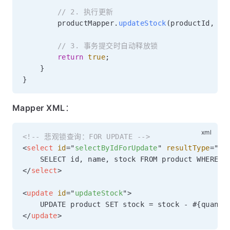
// 2. 执行更新
        productMapper
.
updateStock
(
productId
,
 qu
// 3. 事务提交时自动释放锁
return
true
;
}
}
Mapper XML
：
<!-- 悲观锁查询：FOR UPDATE -->
<
select
id
=
"
selectByIdForUpdate
"
resultType
=
"
co
</
select
>
<
update
id
=
"
updateStock
"
>
</
update
>