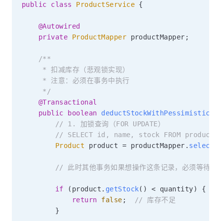
public
class
ProductService
{
@Autowired
private
ProductMapper
 productMapper
;
/**

     * 扣减库存（悲观锁实现）

     * 注意：必须在事务中执行

     */
@Transactional
public
boolean
deductStockWithPessimisticLo
// 1. 加锁查询（FOR UPDATE）
// SELECT id, name, stock FROM product 
Product
 product 
=
 productMapper
.
selectB
// 此时其他事务如果想操作这条记录，必须等待当
if
(
product
.
getStock
(
)
<
 quantity
)
{
return
false
;
// 库存不足
}