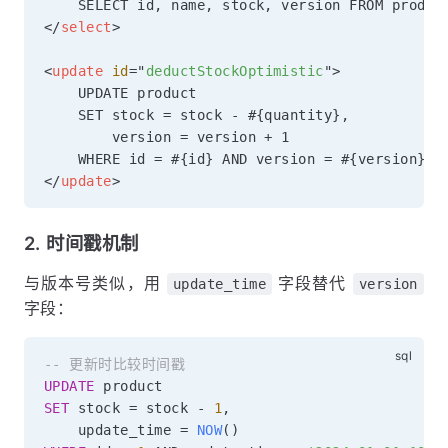
</
select
>
<
update
id
=
"
deductStockOptimistic
"
>
    UPDATE product

    SET stock = stock - #{quantity},

        version = version + 1

</
update
>
2. 时间戳机制
与版本号类似，用
字段替代
update_time
version
字段：
-- 更新时比较时间戳
UPDATE
SET
 stock 
=
 stock 
-
1
,
    update_time 
=
NOW
(
)