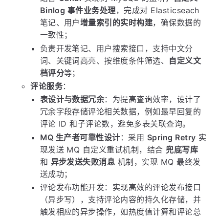
Binlog 事件业务处理
，完成对 Elasticseach
笔记、用户
增量索引的实时构建
，确保数据的
一致性；
负责开发笔记、用户搜索接口，支持中文分
词、关键词高亮、按维度条件筛选、
自定义文
档评分
等；
评论服务
：
表设计与数据冗余
：为提高查询效率，设计了
冗余字段存储评论相关数据，例如最早回复的
评论 ID 和子评论数，避免多表关联查询。
MQ 生产者可靠性设计
：采用
Spring Retry
实
现发送 MQ 自定义重试机制，结合
兜底写库
和
异步发送失败消息
机制，实现 MQ 最终发
送成功；
评论发布功能开发：实现高效的评论发布接口
（异步写），支持评论内容的持久化存储，并
触发相应的异步操作，如热度值计算和评论总