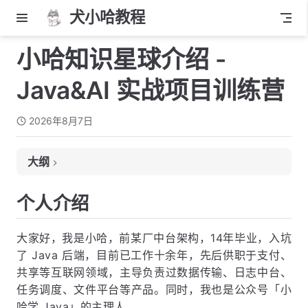
犬小哈教程
小哈知识星球介绍 -
Java&AI 实战项目训练营
2026年8月7日
大纲
个人介绍
个人介绍
星球真实反馈
星球里有什么？
大家好，我是小哈，前某厂中台架构，14年毕业，入坑
了 Java 后端，目前已工作十余年，先后供职于支付、
4 个实战项目
共享等互联网领域，主导负责过数据传输、日志中台、
项目 1：小哈书（仿小红书） — 微服务架构
任务调度、文件平台等产品。同时，我也是公众号「小
哈学 Java」的主理人。
项目 2：Spring AI 应用（问答机器人 + RAG 智能客服 + 联网搜索）