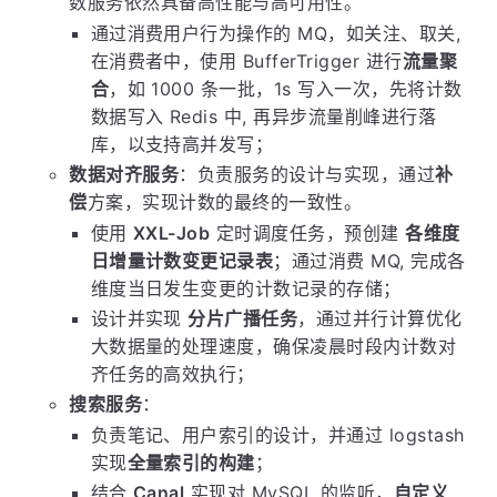
数服务依然具备高性能与高可用性。
通过消费用户行为操作的 MQ，如关注、取关,
在消费者中，使用 BufferTrigger 进行
流量聚
合
，如 1000 条一批，1s 写入一次，先将计数
数据写入 Redis 中, 再异步流量削峰进行落
库，以支持高并发写；
数据对齐服务
：负责服务的设计与实现，通过
补
偿
方案，实现计数的最终的一致性。
使用
XXL-Job
定时调度任务，预创建
各维度
日增量计数变更记录表
；通过消费 MQ, 完成各
维度当日发生变更的计数记录的存储；
设计并实现
分片广播任务
，通过并行计算优化
大数据量的处理速度，确保凌晨时段内计数对
齐任务的高效执行；
搜索服务
：
负责笔记、用户索引的设计，并通过 logstash
实现
全量索引的构建
；
结合
Canal
实现对 MySQL 的监听，
自定义