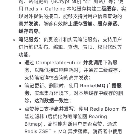
询、密码更新（BCrypt 随机 “盐” 加密）等；使
用 Redis + Caffeine 本地缓存构建
二级缓存
，实
现对外提供的接口，能够支持对用户信息查询的
高并发读
，能够有效防止
缓存雪崩、缓存穿透、
缓存击穿
。
笔记服务
：负责设计和实现笔记服务，支持用户
进行笔记发布、编辑、查询、置顶、权限修改等
功能。
通过 CompletableFuture
并发调用
下游服
务，以降低接口响应耗时；并通过二级缓存，
支持笔记详情查询的高并发读；
笔记更新、删除时，使用
RocketMQ 广播服
务
，实现集群环境下，对本地缓存中缓存的删
除，达到
数据一致性
；
点赞接口支持
高并发写
：使用 Redis Bloom 布
隆过滤器 (后优化为咆哮位图 Roaring
Bitmap)，高性能判断用户是否点赞，通过
Redis ZSET + MQ 异步落库，消费者中使用