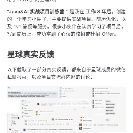
项目 3：前后端分离博客 Weblog &amp; Wiki 知识库
“
Java&AI 实战项目训练营
” 是我在
工作 8 年后
，创建
的一个学习小圈子，主要提供实战项目、简历优化，以
项目 4：秒杀系统 — 高并发优化实战
及 1v1 答疑等服务。很多小伙伴在认真学习了项目后，
项目之外，还有这些专属权益
写到简历上，成功拿到了心仪的校招或社招 Offer。
关于定价
星主承诺
星球真实反馈
适合谁加入？
以下截取了一部分真实反馈，都来自于星球成员的微信
几个你可能关心的问题
私聊报喜，以及项目交流群内部的讨论：
怎么加入？
最后说几句