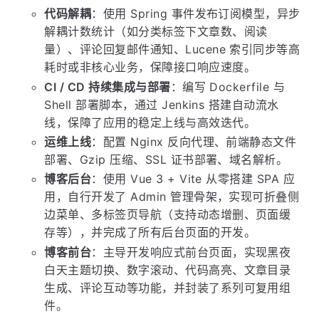
代码解耦
：使用 Spring 事件发布订阅模型，异步
解耦计数统计（如分类标签下文章数、阅读
量）、评论回复邮件通知、Lucene 索引同步等高
耗时或非核心业务，保障接口响应速度。
CI / CD 持续集成与部署
：编写 Dockerfile 与
Shell 部署脚本，通过 Jenkins 搭建自动流水
线，保障了应用的稳定上线与高效迭代。
运维上线
：配置 Nginx 反向代理、前端静态文件
部署、Gzip 压缩、SSL 证书部署、域名解析。
博客后台
：使用 Vue 3 + Vite 从零搭建 SPA 应
用，自行开发了 Admin 管理骨架，实现可折叠侧
边菜单、多标签页导航（支持动态增删、页面缓
存等），并完成了所有后台页面的开发。
博客前台
：主导开发响应式前台页面，实现黑夜
白天主题切换、数字滚动、代码高亮、文章目录
生成、评论互动等功能，并封装了系列可复用组
件。