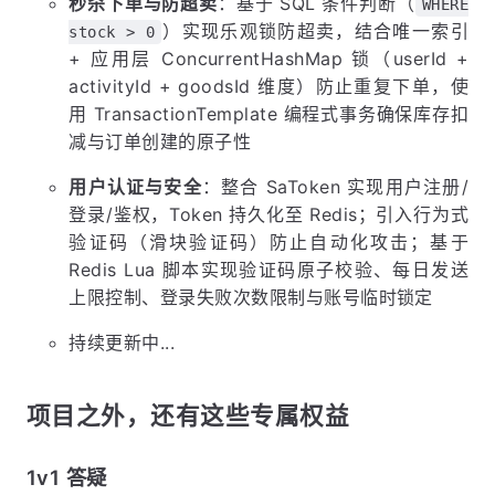
秒杀下单与防超卖
：基于 SQL 条件判断（
WHERE
）实现乐观锁防超卖，结合唯一索引
stock > 0
+ 应用层 ConcurrentHashMap 锁（userId +
activityId + goodsId 维度）防止重复下单，使
用 TransactionTemplate 编程式事务确保库存扣
减与订单创建的原子性
用户认证与安全
：整合 SaToken 实现用户注册/
登录/鉴权，Token 持久化至 Redis；引入行为式
验证码（滑块验证码）防止自动化攻击；基于
Redis Lua 脚本实现验证码原子校验、每日发送
上限控制、登录失败次数限制与账号临时锁定
持续更新中...
项目之外，还有这些专属权益
1v1 答疑