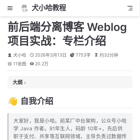
犬小哈教程
前后端分离博客 Weblog
项目实战：专栏介绍
犬小哈
2026年3月13日
7753
字
约
32
分钟
11
张图
20.2万
大纲
👋 自我介绍
👋 自我介绍
🏃 关于实战项目
💁 项目介绍
大家好，我是小哈。前某厂中台架构，公众号小哈
🔗 演示地址
学 Java 作者。91年生人，码龄 10年+，先后供
职于支付、共享等互联网领域，主导负责过数据传
⚒️ 功能模块