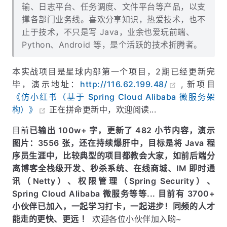
输、日志平台、任务调度、文件平台等产品，以支
✏️ 技术栈
撑各部门业务线。喜欢分享知识，热爱技术，也不
🎉 专栏目标
止于技术，不只是写 Java，业余也爱玩前端、
Python、Android 等，是个活跃的技术折腾者。
💡 专栏亮点
📖 专栏大纲
本实战项目是星球内部第一个项目，2期已经更新完
🎯 2.0 版本专栏目录
毕，演示地址：
http://116.62.199.48/
, 新项目
《仿小红书（基于 Spring Cloud Alibaba 微服务架
👨🏻‍💻 适用人群
构）》
正在拼命更新中，欢迎阅读...
✊ 如何加入？
目前
已输出 100w+ 字，更新了 482 小节内容，演示
❓ 关于答疑
图片：3556 张，还在持续爆肝中，目标是将 Java 程
😃 加微信咨询
序员生涯中，比较典型的项目都教会大家，如前后端分
离博客全栈级开发、秒杀系统、在线商城、IM 即时通
讯（Netty）、权限管理（Spring Security）、
Spring Cloud Alibaba 微服务等等... 目前有 3700+
小伙伴已加入，一起学习打卡，一起进步！同频的人才
能走的更快、更远 ！
欢迎各位小伙伴加入哟~