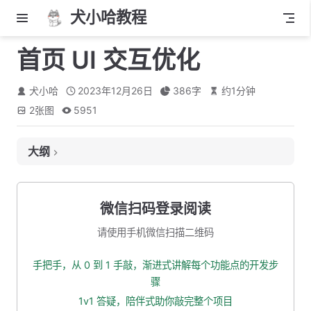
犬小哈教程
首页 UI 交互优化
犬小哈
2023年12月26日
386
字
约
1
分钟
2
张图
5951
大纲
1. 文章卡片放大效果
2. 标题下划线
微信扫码登录阅读
3. 内容添加滑入动画
请使用手机微信扫描二维码
4. 本小节源码下载
手把手，从 0 到 1 手敲，渐进式讲解每个功能点的开发步
骤
1v1 答疑，陪伴式助你敲完整个项目