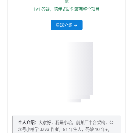
骤
3.3 文章卡片
1v1 答疑，陪伴式助你敲完整个项目
3.4 用户信息卡片
星球介绍 →
3.5 分类列表
3.6 标签列表 hover
3.7 返回顶部按钮
4. 本小节源码下载
个人介绍
：大家好，我是小哈。前某厂中台架构，公
众号小哈学 Java 作者。91 年生人，码龄 10 年+，