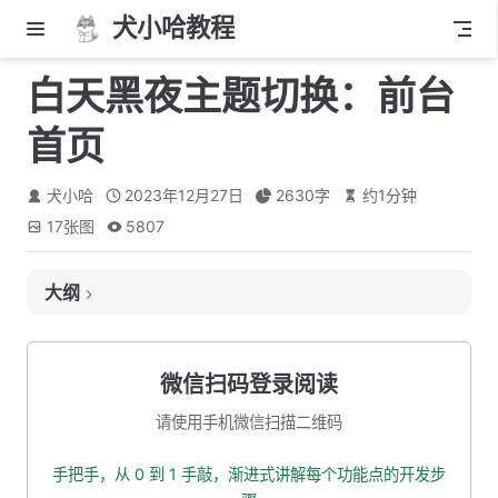
犬小哈教程
白天黑夜主题切换：前台
首页
犬小哈
2023年12月27日
2630
字
约
1
分钟
17
张图
5807
大纲
1. 移除管理后台白天黑夜效果
2. 复制 Vue 官网的白天黑夜切换 Switch
微信扫码登录阅读
3. 首页适配黑夜主题 CSS
请使用手机微信扫描二维码
3.1 背景色
手把手，从 0 到 1 手敲，渐进式讲解每个功能点的开发步
3.2 Header 头