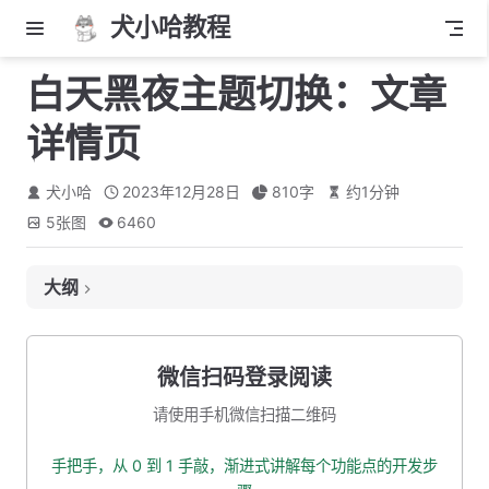
犬小哈教程
白天黑夜主题切换：文章
详情页
犬小哈
2023年12月28日
810
字
约
1
分钟
5
张图
6460
大纲
1. 标题
2. 正文部分
微信扫码登录阅读
3. 右边栏目录
请使用手机微信扫描二维码
4. 其他页面
手把手，从 0 到 1 手敲，渐进式讲解每个功能点的开发步
5. 本小节源码下载