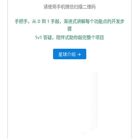
1.2 Minio 配置
请使用手机微信扫描二维码
2. 数据库表创建
手把手，从 0 到 1 手敲，渐进式讲解每个功能点的开发步
3. 项目打包
骤
4. 上传包
1v1 答疑，陪伴式助你敲完整个项目
5. 直接运行
星球介绍 →
6. 编写运行脚本
7. 本小节源码下载