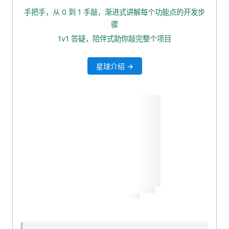
4. 后端项目打包上传，重启服务
手把手，从 0 到 1 手敲，渐进式讲解每个功能点的开发步
5. 关闭安全组 9000 端口
骤
6. 修改老的图片链接
1v1 答疑，陪伴式助你敲完整个项目
星球介绍 →