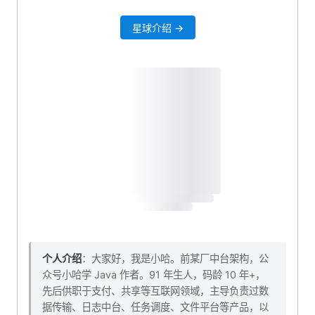
7. 配置镜像加速器
星球介绍 →
7.1 登录阿里云，进入控制台
7.2 复制镜像服务器地址
7.3 开始配置镜像加速器
8. 拉取镜像
个人介绍
：大家好，我是小哈。前某厂中台架构，公
众号小哈学 Java 作者。91 年生人，码龄 10 年+，
先后供职于支付、共享等互联网领域，主导负责过数
据传输、日志中台、任务调度、文件平台等产品，以