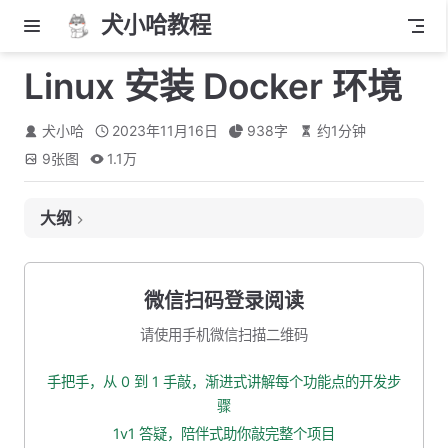
犬小哈教程
Linux 安装 Docker 环境
犬小哈
2023年11月16日
938
字
约
1
分钟
9
张图
1.1万
大纲
1. 使用 yum 安装
2. 安装 Docker
微信扫码登录阅读
3. 防火墙配置
请使用手机微信扫描二维码
4. 启动 Docker
手把手，从 0 到 1 手敲，渐进式讲解每个功能点的开发步
5. 验证 Docker 是否运行成功
骤
6. 你可能会遇到的问题
1v1 答疑，陪伴式助你敲完整个项目