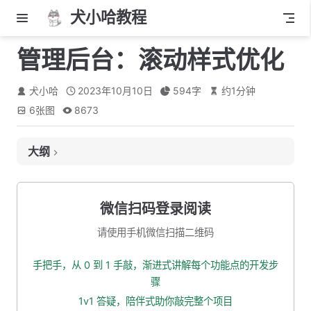
犬小哈教程
管理后台：滚动样式优化
犬小哈
2023年10月10日
594
字
约
1
分钟
6
张图
8673
大纲
1. 车祸现场
2. 解决方案
微信扫码登录阅读
3. 左侧菜单栏无法拖动问题
请使用手机微信扫描二维码
4. 本小节源码下载
手把手，从 0 到 1 手敲，渐进式讲解每个功能点的开发步
5. 结语
骤
1v1 答疑，陪伴式助你敲完整个项目