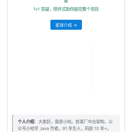
骤
三、在 service 业务层添加获取 Select 列表方法
1v1 答疑，陪伴式助你敲完整个项目
四、在 controller 层添加接口
星球介绍 →
五、测试看看
六、本小结对应源码下载
七、结语
个人介绍
：大家好，我是小哈。前某厂中台架构，公
众号小哈学 Java 作者。91 年生人，码龄 10 年+，