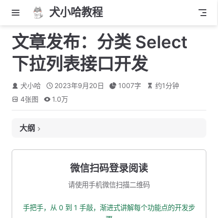
犬小哈教程
文章发布：分类 Select
下拉列表接口开发
犬小哈
2023年9月20日
1007
字
约
1
分钟
4
张图
1.0万
大纲
一、定义接口、出入参定义
1.1 接口地址
微信扫码登录阅读
1.2 入参
请使用手机微信扫描二维码
1.3 出参
手把手，从 0 到 1 手敲，渐进式讲解每个功能点的开发步
二、新建 Selelct 下拉列表的响应 VO