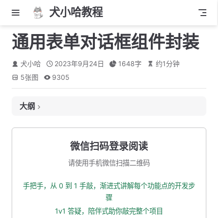
犬小哈教程
通用表单对话框组件封装
犬小哈
2023年9月24日
1648
字
约
1
分钟
5
张图
9305
大纲
1. 删除无用的组件
2. 复制对话框的模板代码
微信扫码登录阅读
3. 使用表单对话框组件
请使用手机微信扫描二维码
4. 添加插槽
手把手，从 0 到 1 手敲，渐进式讲解每个功能点的开发步
5. 确认、取消按钮
骤
6. 对外暴露：标题、宽度、确认按钮文字、提交事件
1v1 答疑，陪伴式助你敲完整个项目