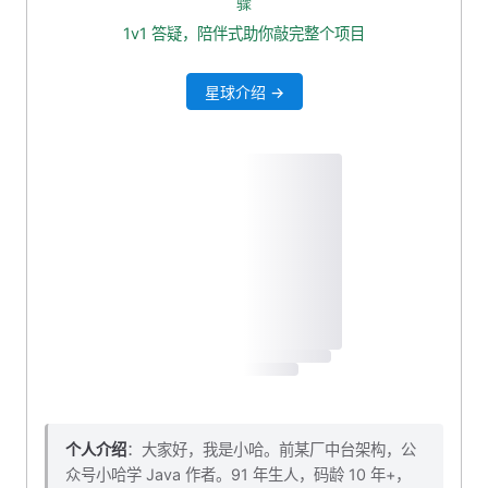
骤
六、自定义淡入淡出动画
1v1 答疑，陪伴式助你敲完整个项目
七、注意点
星球介绍 →
八、本小节对应源码下载
九、结语
个人介绍
：大家好，我是小哈。前某厂中台架构，公
众号小哈学 Java 作者。91 年生人，码龄 10 年+，