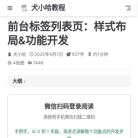
犬小哈教程
前台标签列表页：样式布
局&功能开发
犬小哈
2025年4月7日
627
字
约
1
分钟
4
张图
7448
大纲
1. 基础布局
2. 标签列表
微信扫码登录阅读
3. 路由注册
请使用手机微信扫描二维码
4. 路由跳转
手把手，从 0 到 1 手敲，渐进式讲解每个功能点的开发步
5. 本小节源码下载