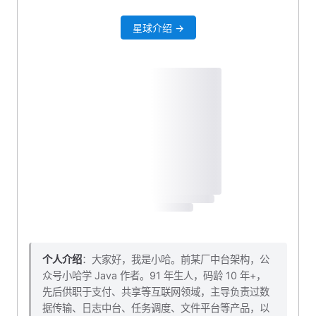
4. 添加出入参 VO
星球介绍 →
4.1 入参 VO
4.2 出参 VO
5. 新增 service 业务层
5.1 convert 转换接口
6. 新增 controller 接口
7. 测试看看
8. 定制 Jackson 序列化
9. 本小节源码下载
个人介绍
：大家好，我是小哈。前某厂中台架构，公
众号小哈学 Java 作者。91 年生人，码龄 10 年+，
先后供职于支付、共享等互联网领域，主导负责过数
据传输、日志中台、任务调度、文件平台等产品，以