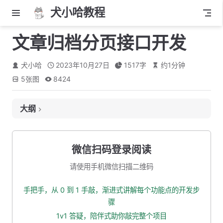
犬小哈教程
文章归档分页接口开发
犬小哈
2023年10月27日
1517
字
约
1
分钟
5
张图
8424
大纲
1. 逻辑分析
2. 接口、出入参格式定义
微信扫码登录阅读
2.1 接口路径
请使用手机微信扫描二维码
2.2 入参
手把手，从 0 到 1 手敲，渐进式讲解每个功能点的开发步
2.3 出参
骤
3. 工程结构
1v1 答疑，陪伴式助你敲完整个项目