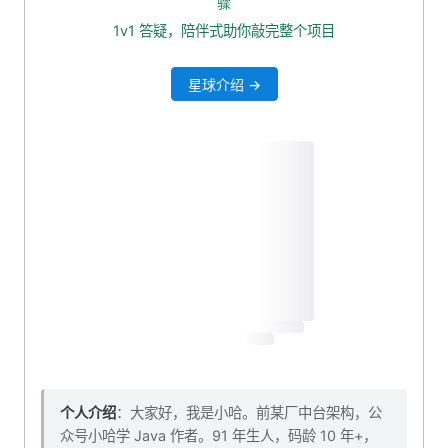
骤
3.3 菜单信息 Store 持久化
1v1 答疑，陪伴式助你敲完整个项目
四、代码优化
星球介绍 →
4.1 封装 Pinia 相关代码
4.2 main.js 引用 Pinia 实例
五、总结
个人介绍
：大家好，我是小哈。前某厂中台架构，公
众号小哈学 Java 作者。91 年生人，码龄 10 年+，