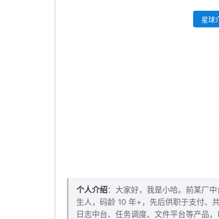
改造后台路由
星球介
测试看看效果
本小节对应源码下载
结语
个人介绍
：大家好，我是小哈。前某厂中台架
生人，码龄 10 年+，先后供职于支付
日志中台、任务调度、文件平台等产品，