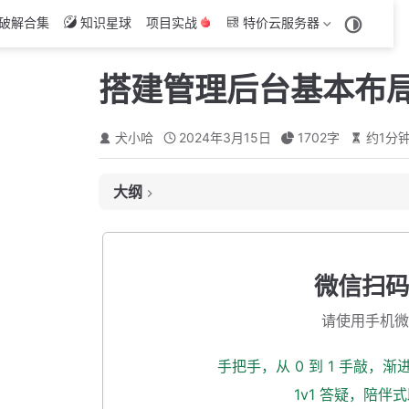
破解合集
知识星球
项目实战
特价云服务器
搭建管理后台基本布
犬小哈
2024年3月15日
1702
字
约
1
分
大纲
后台管理主布局分析
动手实现
微信扫码
新建布局文件夹
请使用手机微
Element Plus 布局容器
拆分组件
手把手，从 0 到 1 手敲，
改造 admin.vue 布局文件
1v1 答疑，陪伴