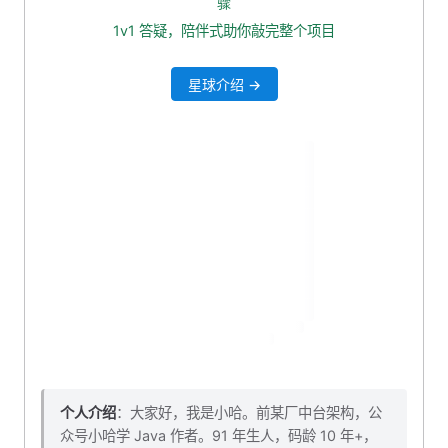
骤
1.5 效果如下
1v1 答疑，陪伴式助你敲完整个项目
二、修改密码功能开发
星球介绍 →
2.1 原型图分析
2.2 添加 Element Plus 对话框组件
2.3 添加表单
2.4 封装修改用户密码 api
2.5 添加表单提交事件
2.6 用户名不显示问题
2.7 修改用户密码，后台报错问题
三、本小节对应源码下载
四、结语
个人介绍
：大家好，我是小哈。前某厂中台架构，公
众号小哈学 Java 作者。91 年生人，码龄 10 年+，