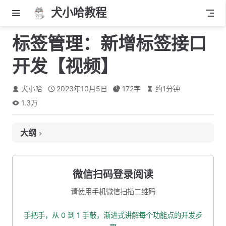
犬小哈教程
标签管理：新增标签接口
开发【视频】
犬小哈
2023年10月5日
172
字
约
1
分钟
1.3万
大纲
视频播放链接
笔记
微信扫码登录阅读
标签表建表语句
请使用手机微信扫描二维码
本小节源码下载地址
手把手，从 0 到 1 手敲，渐进式讲解每个功能点的开发步