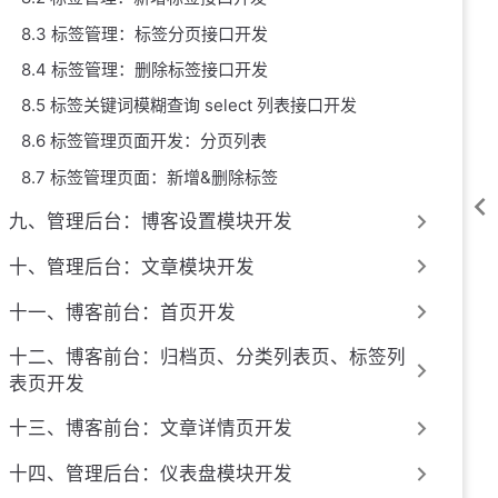
8.3 标签管理：标签分页接口开发
8.4 标签管理：删除标签接口开发
8.5 标签关键词模糊查询 select 列表接口开发
8.6 标签管理页面开发：分页列表
8.7 标签管理页面：新增&删除标签
九、管理后台：博客设置模块开发
十、管理后台：文章模块开发
十一、博客前台：首页开发
十二、博客前台：归档页、分类列表页、标签列
表页开发
十三、博客前台：文章详情页开发
十四、管理后台：仪表盘模块开发