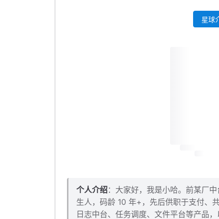
星球介
个人介绍
：大家好，我是小哈。前某厂中台架
生人，码龄 10 年+，先后供职于支付
日志中台、任务调度、文件平台等产品，