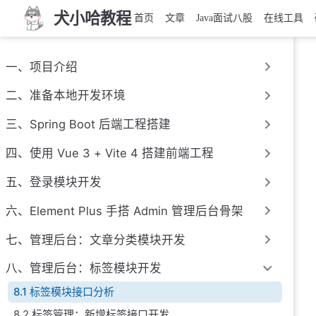
犬小哈教程
首页
文章
Java面试八股
在线工具
一、项目介绍
二、准备本地开发环境
三、Spring Boot 后端工程搭建
四、使用 Vue 3 + Vite 4 搭建前端工程
五、登录模块开发
六、Element Plus 手搭 Admin 管理后台骨架
七、管理后台：文章分类模块开发
八、管理后台：标签模块开发
8.1 标签模块接口分析
8.2 标签管理：新增标签接口开发