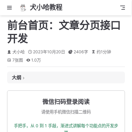
犬小哈教程
前台首页：文章分页接口
开发
犬小哈
2023年10月20日
2406
字
约
1
分钟
7
张图
1.0万
大纲
1. 接口、出入参格式定义
1.1 接口路径
微信扫码登录阅读
1.2 入参
请使用手机微信扫描二维码
1.3 出参
手把手，从 0 到 1 手敲，渐进式讲解每个功能点的开发步
2. 查询逻辑分析