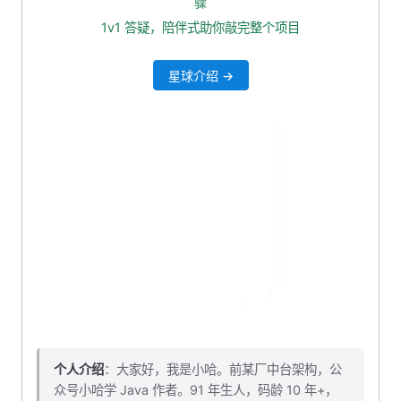
骤
3. 删除无用类
1v1 答疑，陪伴式助你敲完整个项目
4. 添加出入参 VO
星球介绍 →
4.1 入参 VO
4.2 出参 VO
5. 新增 service 业务层
6. 添加 service 层依赖
6.1 convert 装换接口
6.2 封装分类关联记录批量查询
6.3 封装标签关联记录批量查询
7. 新增 controller 接口
8. 测试看看
9. 本小节源码下载
个人介绍
：大家好，我是小哈。前某厂中台架构，公
众号小哈学 Java 作者。91 年生人，码龄 10 年+，