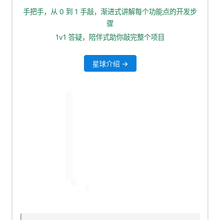
1.3 出参
手把手，从 0 到 1 手敲，渐进式讲解每个功能点的开发步
2. 定义出参 VO
骤
3. mapper 接口封装查询所有阅读量方法
1v1 答疑，陪伴式助你敲完整个项目
4. 添加 service 层业务
星球介绍 →
5. 添加 controller 接口
6. 接口自测
7. 本小节源码下载