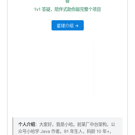
骤
3. 出入参 VO
1v1 答疑，陪伴式助你敲完整个项目
4. 封装 mapper 接口查询方法
星球介绍 →
4.2 创建 ArticlePublishCountDO
5. 添加 service 层业务代码
6. 添加 controller 接口
7. 接口自测
8. 本小节源码下载
个人介绍
：大家好，我是小哈。前某厂中台架构，公
众号小哈学 Java 作者。91 年生人，码龄 10 年+，