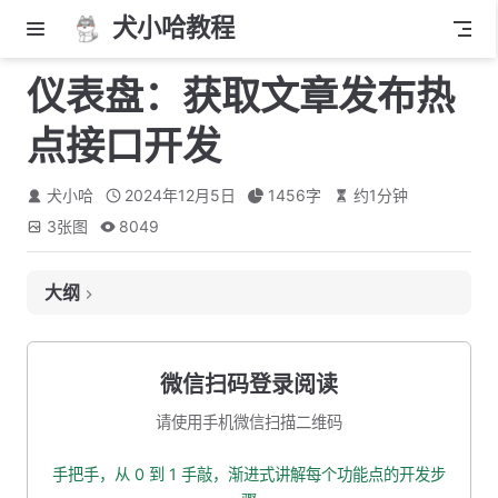
犬小哈教程
仪表盘：获取文章发布热
点接口开发
犬小哈
2024年12月5日
1456
字
约
1
分钟
3
张图
8049
大纲
1. Echats 日历热点图示例代码分析
2. 接口、出入参格式定义
微信扫码登录阅读
2.1 接口路径
请使用手机微信扫描二维码
2.2 入参
手把手，从 0 到 1 手敲，渐进式讲解每个功能点的开发步
2.3 出参