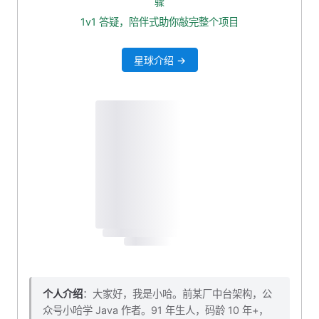
骤
自定义业务异常 BizException
1v1 答疑，陪伴式助你敲完整个项目
使用 @ControllerAdvice
星球介绍 →
添加依赖
拓展响应工具类
创建全局异常处理类
试试好不好使
支持通用异常捕获
核心代码目录结构
最后
个人介绍
：大家好，我是小哈。前某厂中台架构，公
众号小哈学 Java 作者。91 年生人，码龄 10 年+，