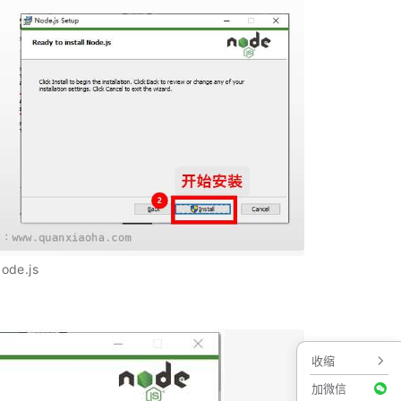
de.js
收缩
加微信