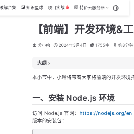
破解合集
知识星球
项目实战
特价云服务器
【前端】开发环境&
犬小哈
2024年3月4日
1755
字
约
8
分钟
大纲
一、安装 Node.js 环境
本小节中，小哈将带着大家将前端的开发环境
验证是否真的安装成功了
二、安装开发工具 VSCode
一、安装 Node.js 环境
VSCode 简介
访问 Node.js 官网：
https://nodejs.org/en
下载安装包
版本的安装包：
开始安装