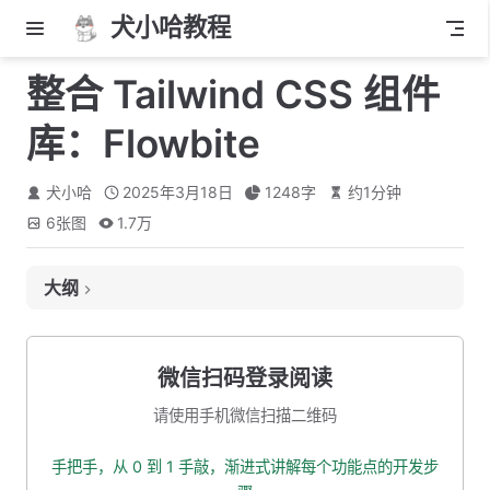
犬小哈教程
整合 Tailwind CSS 组件
库：Flowbite
犬小哈
2025年3月18日
1248
字
约
1
分钟
6
张图
1.7万
大纲
什么是 Flowbite？
开始整合
微信扫码登录阅读
安装 Flowbite
请使用手机微信扫描二维码
使用 Flowbite
手把手，从 0 到 1 手敲，渐进式讲解每个功能点的开发步
添加【登录】超链接