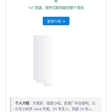
骤
6. 二级目录：文章的移除
1v1 答疑，陪伴式助你敲完整个项目
7. 一级目录上下移动
星球介绍 →
7.1 逻辑分析
7.2 数据定义
7.3 开始动手
8. 上下移动展示判断
9. 本小节源码下载
个人介绍
：大家好，我是小哈。前某厂中台架构，公
众号小哈学 Java 作者。91 年生人，码龄 10 年+，