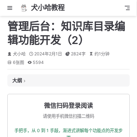
犬小哈教程
管理后台：知识库目录编
辑功能开发（2）
犬小哈
2024年2月1日
2824
字
约
1
分钟
6
张图
5594
大纲
1. 一级目录：标题编辑框
2. 一级目录：重命名事件
微信扫码登录阅读
3. 输入框 blur 事件
请使用手机微信扫描二维码
4. 二级目录：标题编辑
手把手，从 0 到 1 手敲，渐进式讲解每个功能点的开发步
5. 一级目录移除