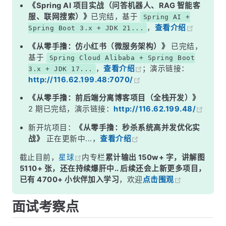
代码示例
《Spring AI 项目实战（问答机器人、RAG 智能客
服、联网搜索）》
已完结，基于
Spring AI +
为什么生产环境不用事务
，
查看介绍
Spring Boot 3.x + JDK 21...
Confirm 模式：生产环境的正确选择
《从零手撸：仿小红书（微服务架构）》
已完结，
常见误区
基于
Spring Cloud Alibaba + Spring Boot
，
查看介绍
；演示链接：
3.x + JDK 17...
面试高频追问
http://116.62.199.48:7070/
常见面试变体
《从零手撸：前后端分离博客项目（全栈开发）》
记忆口诀
2 期已完结，演示链接：
http://116.62.199.48/
总结
新开坑项目：
《从零手撸：秒杀系统高并发优化实
战》
正在更新中...，
查看介绍
截止目前，
星球
内专栏
累计输出 150w+ 字，讲解图
5110+ 张，还在持续爆肝中.. 后续还会上新更多项目，
已有 4700+ 小伙伴加入学习
，欢迎
点击围观
面试考察点