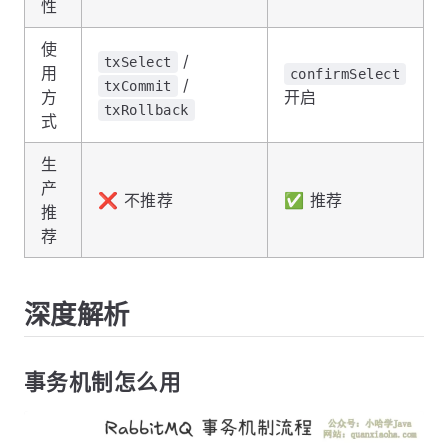
性
使
/
txSelect
用
confirmSelect
/
txCommit
方
开启
txRollback
式
生
产
❌ 不推荐
✅ 推荐
推
荐
深度解析
事务机制怎么用