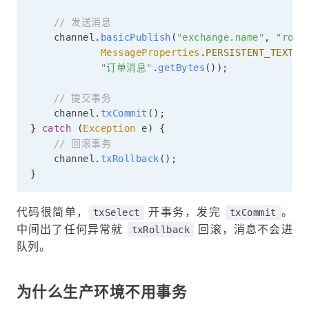
// 发送消息
    channel
.
basicPublish
(
"exchange.name"
,
"rout
MessageProperties
.
PERSISTENT_TEXT_P
"订单消息"
.
getBytes
(
)
)
;
// 提交事务
    channel
.
txCommit
(
)
;
}
catch
(
Exception
 e
)
{
// 回滚事务
    channel
.
txRollback
(
)
;
}
代码很简单，
开事务，发完
。
txSelect
txCommit
中间出了任何异常就
回滚，消息不会进
txRollback
队列。
为什么生产环境不用事务