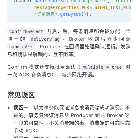
channel
.
basicPublish
(
"exchange.name"
,
"routing.
MessageProperties
.
PERSISTENT_TEXT_PLAIN
"订单消息"
.
getBytes
(
)
)
;
开启之后，每条消息都会被分配一个
confirmSelect
唯一的
。Broker 收到后异步回调
deliveryTag
，Producer 在回调里处理确认逻辑。发消
handleAck
息和确认是解耦的，互不阻塞。
Confirm 模式还支持批量确认（
时
multiple = true
一次 ACK 多条消息），减少网络开销。
常见误区
误区一
：以为事务能保证消息被消费端成功消费。不
是的。事务只保证消息从 Producer 到达 Broker 这
一段的可靠性，不关消费端的事。消费端的可靠性靠
手动 ACK。