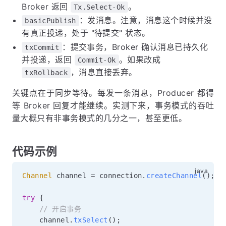
Broker 返回
。
Tx.Select-Ok
：发消息。注意，消息这个时候并没
basicPublish
有真正投递，处于 "待提交" 状态。
：提交事务，Broker 确认消息已持久化
txCommit
并投递，返回
。如果改成
Commit-Ok
，消息直接丢弃。
txRollback
关键点在于同步等待。每发一条消息，Producer 都得
等 Broker 回复才能继续。实测下来，事务模式的吞吐
量大概只有非事务模式的几分之一，甚至更低。
代码示例
Channel
 channel 
=
 connection
.
createChannel
(
)
;
try
{
// 开启事务
    channel
.
txSelect
(
)
;