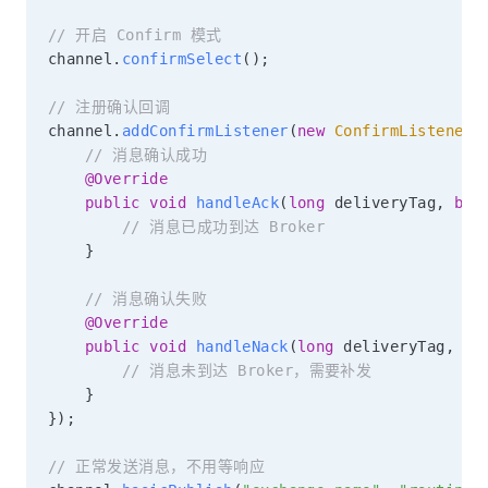
// 开启 Confirm 模式
channel
.
confirmSelect
(
)
;
// 注册确认回调
channel
.
addConfirmListener
(
new
ConfirmListener
(
// 消息确认成功
@Override
public
void
handleAck
(
long
 deliveryTag
,
boo
// 消息已成功到达 Broker
}
// 消息确认失败
@Override
public
void
handleNack
(
long
 deliveryTag
,
bo
// 消息未到达 Broker，需要补发
}
}
)
;
// 正常发送消息，不用等响应