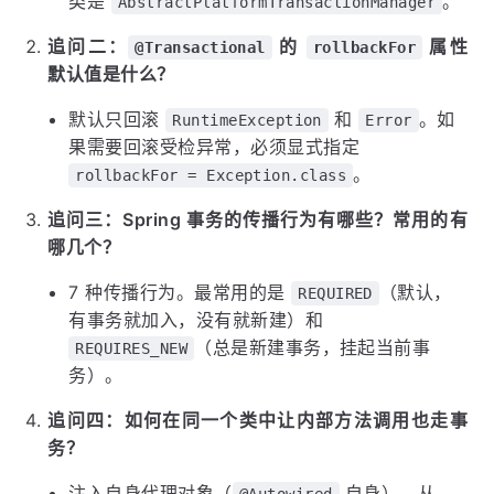
类是
。
AbstractPlatformTransactionManager
追问二：
的
属性
@Transactional
rollbackFor
默认值是什么？
默认只回滚
和
。如
RuntimeException
Error
果需要回滚受检异常，必须显式指定
。
rollbackFor = Exception.class
追问三：Spring 事务的传播行为有哪些？常用的有
哪几个？
7 种传播行为。最常用的是
（默认，
REQUIRED
有事务就加入，没有就新建）和
（总是新建事务，挂起当前事
REQUIRES_NEW
务）。
追问四：如何在同一个类中让内部方法调用也走事
务？
注入自身代理对象（
自身）、从
@Autowired