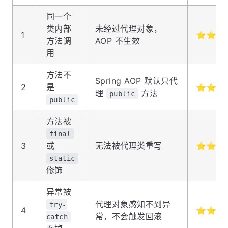
同一个
类内部
未经过代理对象，
1
⭐⭐⭐
方法调
AOP 不生效
用
方法不
Spring AOP 默认只代
2
是
⭐⭐⭐
理
方法
public
public
方法被
final
3
或
无法被代理类重写
⭐⭐⭐
static
修饰
异常被
代理对象感知不到异
try-
4
⭐⭐⭐
常，不会触发回滚
catch