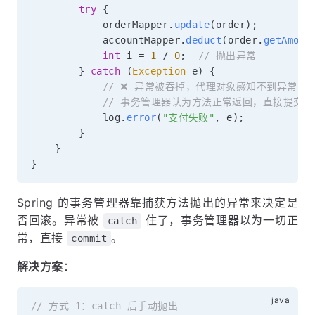
try
{
            orderMapper
.
update
(
order
)
;
            accountMapper
.
deduct
(
order
.
getAmoun
int
 i 
=
1
/
0
;
// 抛出异常
}
catch
(
Exception
 e
)
{
// ❌ 异常被吞掉，代理对象感知不到异常
// 事务管理器认为方法正常返回，直接提交事
            log
.
error
(
"支付失败"
,
 e
)
;
}
}
}
Spring 的事务管理器靠捕获方法抛出的异常来决定是
否回滚。异常被
住了，事务管理器以为一切正
catch
常，直接
。
commit
解决方案
：
// 方式 1：catch 后手动抛出