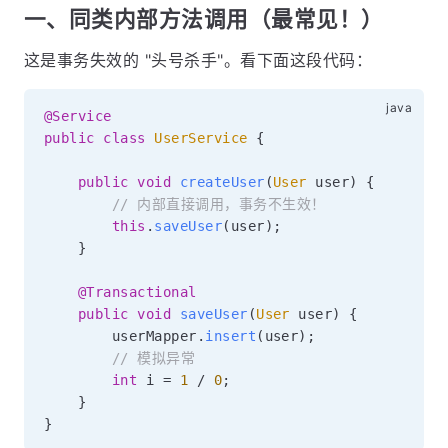
一、同类内部方法调用（最常见！）
这是事务失效的 "头号杀手"。看下面这段代码：
@Service
public
class
UserService
{
public
void
createUser
(
User
 user
)
{
// 内部直接调用，事务不生效！
this
.
saveUser
(
user
)
;
}
@Transactional
public
void
saveUser
(
User
 user
)
{
        userMapper
.
insert
(
user
)
;
// 模拟异常
int
 i 
=
1
/
0
;
}
}