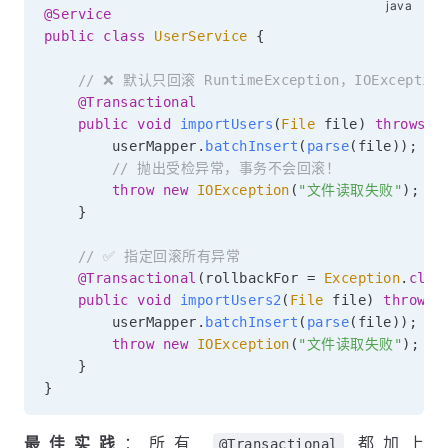
@Service
public
class
UserService
{
// ❌ 默认只回滚 RuntimeException，IOExcep
@Transactional
public
void
importUsers
(
File
 file
)
throws
I
        userMapper
.
batchInsert
(
parse
(
file
)
)
;
// 抛出受检异常，事务不会回滚！
throw
new
IOException
(
"文件读取失败"
)
;
}
// ✅ 指定回滚所有异常
@Transactional
(
rollbackFor 
=
Exception
.
clas
public
void
importUsers2
(
File
 file
)
throws
        userMapper
.
batchInsert
(
parse
(
file
)
)
;
throw
new
IOException
(
"文件读取失败"
)
;
}
}
最佳实践
：所有
都加上
@Transactional