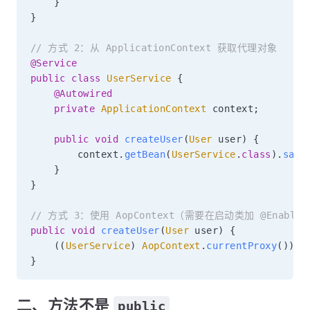
}
}
// 方式 2：从 ApplicationContext 获取代理对象
@Service
public
class
UserService
{
@Autowired
private
ApplicationContext
 context
;
public
void
createUser
(
User
 user
)
{
        context
.
getBean
(
UserService
.
class
)
.
save
}
}
// 方式 3：使用 AopContext（需要在启动类加 @EnableAspec
public
void
createUser
(
User
 user
)
{
(
(
UserService
)
AopContext
.
currentProxy
(
)
)
.
s
}
二、方法不是
public