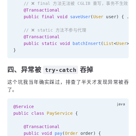
// ❌ final 方法无法被 CGLIB 重写，事务不生效
@Transactional
public
final
void
saveUser
(
User
 user
)
{
.
.
.
// ❌ static 方法不参与代理
@Transactional
public
static
void
batchInsert
(
List
<
User
>
 u
}
四、异常被
吞掉
try-catch
这个坑我当年确实踩过，排查了半天才发现异常被吞
了。
@Service
public
class
PayService
{
@Transactional
public
void
pay
(
Order
 order
)
{