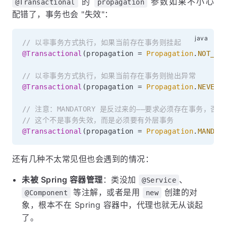
的
参数如果不小心
@Transactional
propagation
配错了，事务也会 "失效"：
// 以非事务方式执行，如果当前存在事务则挂起
@Transactional
(
propagation 
=
Propagation
.
NOT_SU
// 以非事务方式执行，如果当前存在事务则抛出异常
@Transactional
(
propagation 
=
Propagation
.
NEVER
)
// 注意：MANDATORY 是反过来的——要求必须存在事务，否
// 这个不是事务失效，而是必须要有外层事务
@Transactional
(
propagation 
=
Propagation
.
MANDAT
还有几种不太常见但也会遇到的情况：
未被 Spring 容器管理
：类没加
、
@Service
等注解，或者是用
创建的对
@Component
new
象，根本不在 Spring 容器中，代理也就无从谈起
了。