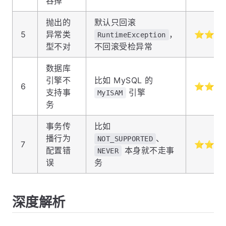
吞掉
抛出的
默认只回滚
5
异常类
，
⭐⭐⭐
RuntimeException
型不对
不回滚受检异常
数据库
引擎不
比如 MySQL 的
6
⭐⭐⭐
支持事
引擎
MyISAM
务
事务传
比如
播行为
、
NOT_SUPPORTED
7
⭐⭐⭐
配置错
本身就不走事
NEVER
误
务
深度解析