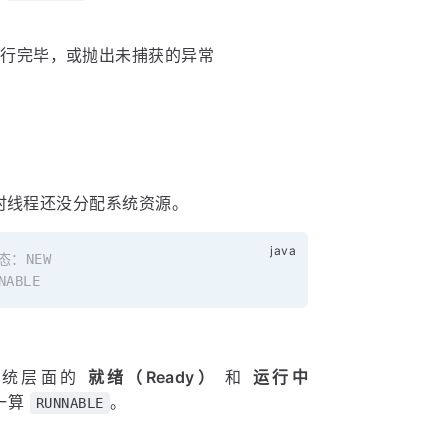
行完毕，或抛出未捕获的异常
时线程还没分配系统资源。
态：NEW
NABLE
系统层面的
就绪（Ready）
和
运行中
一算
。
RUNNABLE