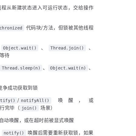
线程从新建状态进入可运行状态，交给操作
代码块/方法，但锁被其他线程
chronized
用
、
、
Object.wait()
Thread.join()
等待
用
、
、
Thread.sleep(n)
Object.wait(n)
竞争成功获取到锁
/
唤醒，或
otify()
notifyAll()
行完毕（
场景）
join()
自动唤醒，或在超时前被显式唤醒
被
唤醒后需要重新获取锁，如果
notify()