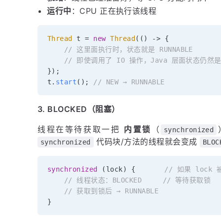
运行中
：CPU 正在执行该线程
Thread
 t 
=
new
Thread
(
(
)
->
{
// 这里面执行时，状态就是 RUNNABLE
// 即使调用了 IO 操作，Java 层面状态仍然是 
}
)
;
t
.
start
(
)
;
// NEW → RUNNABLE
3. BLOCKED（阻塞）
线程在等待获取一把
内置锁
（
synchronized
代码块/方法的线程就会变成
synchronized
BLOC
synchronized
(
lock
)
{
// 如果 loc
// 线程状态：BLOCKED     // 等待获取锁
// 获取到锁后 → RUNNABLE
}