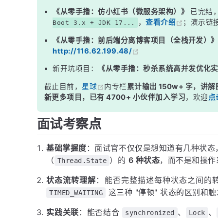
三、三种 &quot;停顿&quot; 状态的区别（面试重点）
《从零手撸：仿小红书（微服务架构）》
已完结
，
查看介绍
；演示链
Boot 3.x + JDK 17...
四、常见 API 对应的状态流转速查
《从零手撸：前后端分离博客项目（全栈开发）
面试高频追问
http://116.62.199.48/
常见面试变体
新开坑项目：
《从零手撸：秒杀系统高并发优化
记忆口诀
截止目前，
星球
内专栏
累计输出 150w+ 字，讲解
总结
新更多项目，已有 4700+ 小伙伴加入学习
，欢迎
点
面试考察点
基础掌握度
：面试官不仅仅是想知道有几种状态，
（
）的
6 种状态
，而不是和操作
Thread.State
状态流转理解
：能否完整描述每种状态之间的
这三种 "停顿" 状态的区别和
TIMED_WAITING
实践关联
：能否结合
、
、
synchronized
Lock