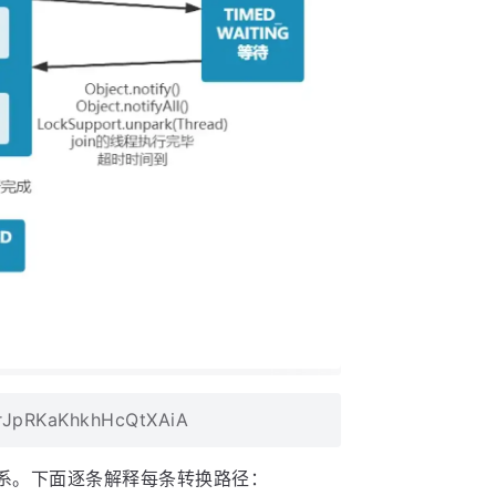
rJpRKaKhkhHcQtXAiA
转关系。下面逐条解释每条转换路径：