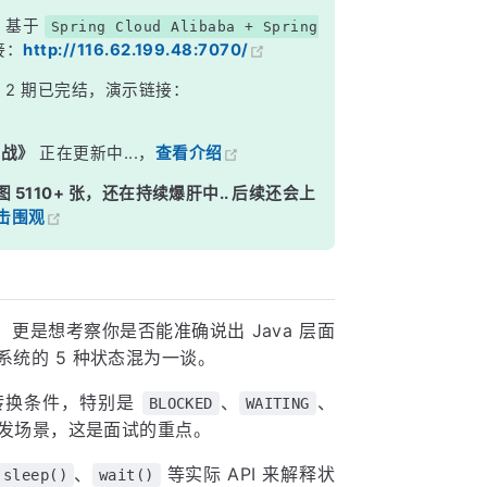
，基于
Spring Cloud Alibaba + Spring
接：
http://116.62.199.48:7070/
》
2 期已完结，演示链接：
实战》
正在更新中...，
查看介绍
图 5110+ 张，还在持续爆肝中.. 后续还会上
击围观
更是想考察你是否能准确说出 Java 层面
系统的 5 种状态混为一谈。
转换条件，特别是
、
、
BLOCKED
WAITING
触发场景，这是面试的重点。
、
等实际 API 来解释状
sleep()
wait()