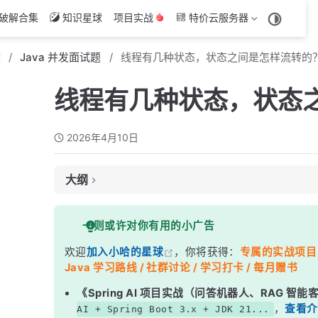
破解合集
知识星球
项目实战
特价云服务器
文
Java 并发面试题
线程有几种状态，状态之间是怎样流转的
线程有几种状态，状态
2026年4月10日
大纲
面试考察点
一则或许对你有用的小广告
核心答案
欢迎
加入小哈的星球
，你将获得：
专属的实战项目（4
深度解析
Java 学习路线 / 社群讨论 / 学习打卡 / 每月赠书
一、完整状态流转图
《Spring AI 项目实战（问答机器人、RAG 智
二、6 种状态逐一详解
，
查看介
AI + Spring Boot 3.x + JDK 21...