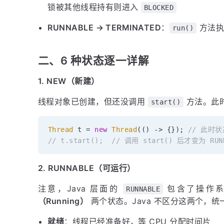
锁被其他线程持有则进入
BLOCKED
RUNNABLE → TERMINATED
：
方法执
run()
二、6 种状态逐一详解
1. NEW（新建）
线程对象已创建，但还没调用
方法。此
start()
Thread
 t 
=
new
Thread
(
(
)
->
{
}
)
;
// 此时状
// t.start();  // 调用 start() 后才变为 RUN
2. RUNNABLE（可运行）
注意，Java 层面的
包含了操作
RUNNABLE
（Running）
两个状态。Java 不区分这两个，统
就绪
：线程已经准备好，等 CPU 分配时间片