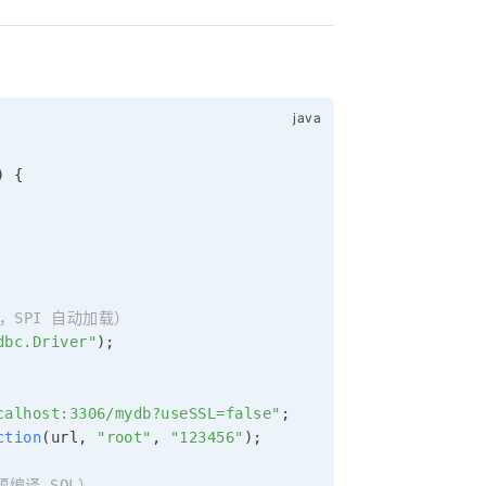
)
{
略，SPI 自动加载）
dbc.Driver"
)
;
calhost:3306/mydb?useSSL=false"
;
ction
(
url
,
"root"
,
"123456"
)
;
（预编译 SQL）