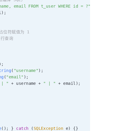
name, email FROM t_user WHERE id = ?"
;
l
)
;
 占位符赋值为 1
执行查询
)
;
tring
(
"username"
)
;
ng
(
"email"
)
;
 | "
+
 username 
+
" | "
+
 email
)
;
e
(
)
;
}
catch
(
SQLException
 e
)
{
}