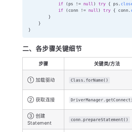
if
(
ps 
!=
null
)
try
{
 ps
.
clos
if
(
conn 
!=
null
)
try
{
 conn
.
}
}
}
二、各步骤关键细节
步骤
关键类/方法
① 加载驱动
Class.forName()
② 获取连接
DriverManager.getConnect
③ 创建
conn.prepareStatement()
Statement