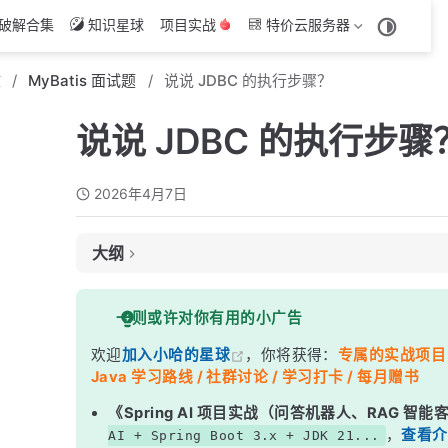
破解合集
知识星球
项目实战
特价云服务器
文
MyBatis 面试题
说说 JDBC 的执行步骤？
说说 JDBC 的执行步骤
2026年4月7日
大纲
面试考察点
一则或许对你有用的小广告
核心答案
欢迎
加入小哈的星球
，你将获得：
专属的实战项目（4
深度解析
Java 学习路线 / 社群讨论 / 学习打卡 / 每月赠书
一、完整代码示例
《Spring AI 项目实战（问答机器人、RAG 智
二、各步骤关键细节
，
查看介
AI + Spring Boot 3.x + JDK 21...