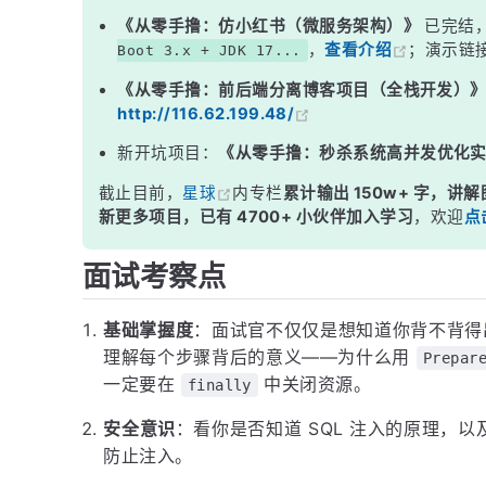
三、Statement vs PreparedStatement
《从零手撸：仿小红书（微服务架构）》
已完结
，
查看介绍
；演示链
Boot 3.x + JDK 17...
四、资源释放的正确姿势
《从零手撸：前后端分离博客项目（全栈开发）
五、MyBatis 对 JDBC 的封装映射
http://116.62.199.48/
面试高频追问
新开坑项目：
《从零手撸：秒杀系统高并发优化
常见面试变体
截止目前，
星球
内专栏
累计输出 150w+ 字，讲解
记忆口诀
新更多项目，已有 4700+ 小伙伴加入学习
，欢迎
点
总结
面试考察点
基础掌握度
：面试官不仅仅是想知道你背不背得出 
理解每个步骤背后的意义——为什么用
Prepar
一定要在
中关闭资源。
finally
安全意识
：看你是否知道 SQL 注入的原理，以
防止注入。