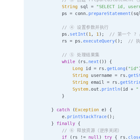
String
 sql 
=
"SELECT id, user
            ps 
=
 conn
.
prepareStatement
(
sq
// ④ 设置参数并执行
            ps
.
setInt
(
1
,
1
)
;
// 第一个 ?
            rs 
=
 ps
.
executeQuery
(
)
;
// 
// ⑤ 处理结果集
while
(
rs
.
next
(
)
)
{
Long
 id 
=
 rs
.
getLong
(
"id"
String
 username 
=
 rs
.
getS
String
 email 
=
 rs
.
getStri
System
.
out
.
println
(
id 
+
"
}
}
catch
(
Exception
 e
)
{
            e
.
printStackTrace
(
)
;
}
finally
{
// ⑥ 释放资源（逆序关闭）
if
(
rs 
!=
null
)
try
{
 rs
.
clos