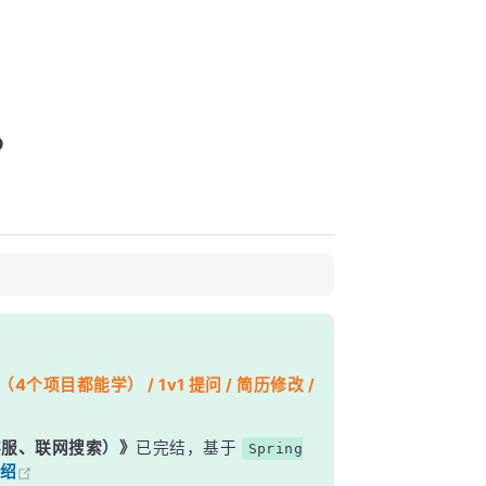
？
个项目都能学） / 1v1 提问 / 简历修改 /
能客服、联网搜索）》
已完结，基于
Spring
绍