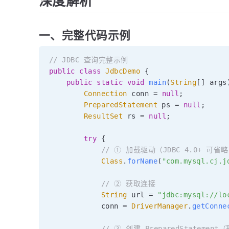
深度解析
一、完整代码示例
// JDBC 查询完整示例
public
class
JdbcDemo
{
public
static
void
main
(
String
[
]
 args
Connection
 conn 
=
null
;
PreparedStatement
 ps 
=
null
;
ResultSet
 rs 
=
null
;
try
{
// ① 加载驱动（JDBC 4.0+ 可省
Class
.
forName
(
"com.mysql.cj.j
// ② 获取连接
String
 url 
=
"jdbc:mysql://lo
            conn 
=
DriverManager
.
getConne
// ③ 创建 PreparedStatement