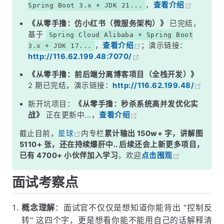
，
查看介绍
Spring Boot 3.x + JDK 21...
四、IOC 容器启动做了什么？
《从零手撸：仿小红书（微服务架构）》
已完结，
五、IOC 带来了什么好处？
基于
Spring Cloud Alibaba + Spring Boot
，
查看介绍
；演示链接：
3.x + JDK 17...
六、IOC 的常见误解
http://116.62.199.48:7070/
面试高频追问
《从零手撸：前后端分离博客项目（全栈开发）》
常见面试变体
2 期已完结，演示链接：
http://116.62.199.48/
记忆口诀
新开坑项目：
《从零手撸：秒杀系统高并发优化实
战》
正在更新中...，
查看介绍
总结
截止目前，
星球
内专栏
累计输出 150w+ 字，讲解图
5110+ 张，还在持续爆肝中.. 后续还会上新更多项目，
已有 4700+ 小伙伴加入学习
，欢迎
点击围观
面试考察点
概念理解
：面试官不仅仅是想知道你能背出 "控制反
转" 这四个字，更是想看你能不能用自己的话解释清