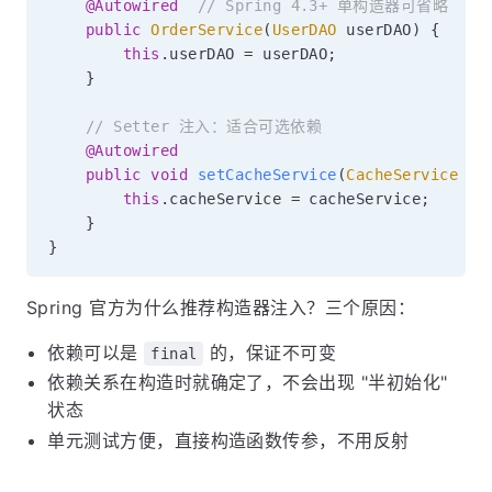
@Autowired
// Spring 4.3+ 单构造器可省略
public
OrderService
(
UserDAO
 userDAO
)
{
this
.
userDAO 
=
 userDAO
;
}
// Setter 注入：适合可选依赖
@Autowired
public
void
setCacheService
(
CacheService
 ca
this
.
cacheService 
=
 cacheService
;
}
}
Spring 官方为什么推荐构造器注入？三个原因：
依赖可以是
的，保证不可变
final
依赖关系在构造时就确定了，不会出现 "半初始化"
状态
单元测试方便，直接构造函数传参，不用反射