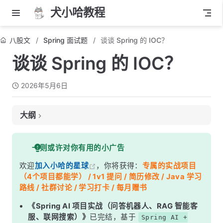
犬小哈教程
八股文
Spring 面试题
谈谈 Spring 的 IOC？
谈谈 Spring 的 IOC？
2026年5月6日
大纲
面试考察点
一则或许对你有用的小广告
核心答案
欢迎
加入小哈的星球
，你将获得：
专属的实战项目
深度解析
（4个项目都能学） / 1v1 提问 / 简历修改 / Java 学习
一、IOC 到底反转了什么？
路线 / 社群讨论 / 学习打卡 / 每月赠书
二、IOC 和 DI 是什么关系？
《Spring AI 项目实战（问答机器人、RAG 智能客
服、联网搜索）》
已完结，基于
Spring AI +
三、Spring 容器的两大核心接口