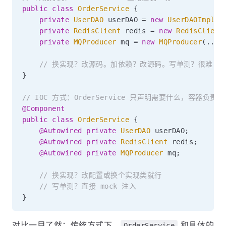
public
class
OrderService
{
private
UserDAO
 userDAO 
=
new
UserDAOImpl
(
)
private
RedisClient
 redis 
=
new
RedisClient
private
MQProducer
 mq 
=
new
MQProducer
(
.
.
.
)
// 换实现？改源码。加依赖？改源码。写单测？很难 mo
}
// IOC 方式：OrderService 只声明需要什么，容器负责
@Component
public
class
OrderService
{
@Autowired
private
UserDAO
 userDAO
;
/
@Autowired
private
RedisClient
 redis
;
/
@Autowired
private
MQProducer
 mq
;
/
// 换实现？改配置或换个实现类就行
// 写单测？直接 mock 注入
}
对比一目了然：传统方式下，
和具体的
OrderService