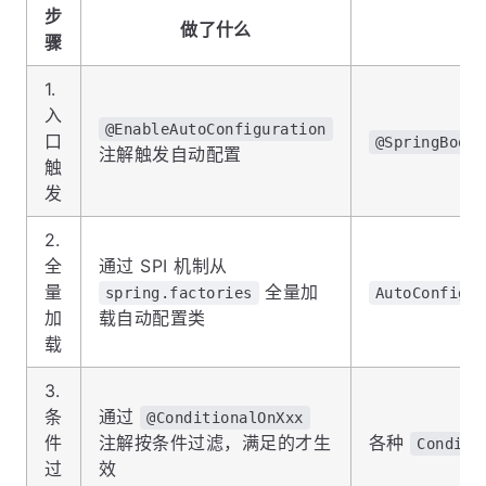
步
做了什么
骤
1.
入
@EnableAutoConfiguration
口
@SpringBootA
注解触发自动配置
触
发
2.
全
通过 SPI 机制从
量
全量加
spring.factories
AutoConfigur
加
载自动配置类
载
3.
条
通过
@ConditionalOnXxx
件
注解按条件过滤，满足的才生
各种
Conditi
过
效