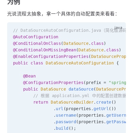
为例
光说流程太抽象，拿一个具体的自动配置类来看看：
// DataSourceAutoConfiguration.java（简化版源码）
@AutoConfiguration
@ConditionalOnClass
(
DataSource
.
class
)
@ConditionalOnMissingBean
(
DataSource
.
class
)
@EnableConfigurationProperties
(
DataSourceProper
public
class
DataSourceAutoConfiguration
{
@Bean
@ConfigurationProperties
(
prefix 
=
"spring.d
public
DataSource
dataSource
(
DataSourceProp
// 根据 application.yml 中的配置创建数据源
return
DataSourceBuilder
.
create
(
)
.
url
(
properties
.
getUrl
(
)
)
.
username
(
properties
.
getUsernam
.
password
(
properties
.
getPasswor
.
build
(
)
;