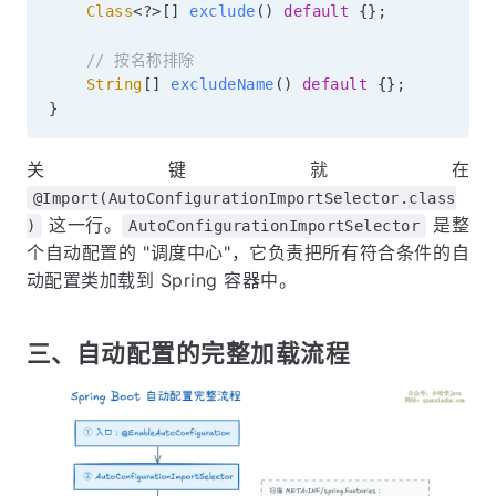
Class
<
?
>
[
]
exclude
(
)
default
{
}
;
// 按名称排除
String
[
]
excludeName
(
)
default
{
}
;
}
关键就在
@Import(AutoConfigurationImportSelector.class
这一行。
是整
)
AutoConfigurationImportSelector
个自动配置的 "调度中心"，它负责把所有符合条件的自
动配置类加载到 Spring 容器中。
三、自动配置的完整加载流程