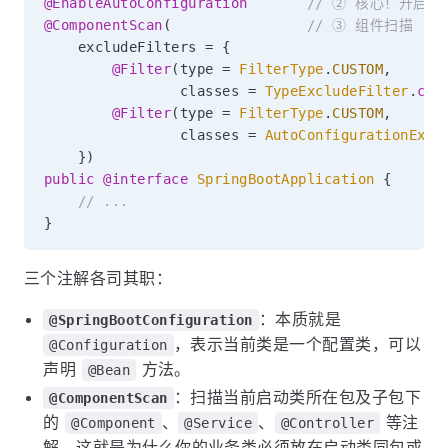
@EnableAutoConfiguration
// ② 核心！开启自
@ComponentScan
(
// ③ 组件扫描
    excludeFilters 
=
{
@Filter
(
type 
=
FilterType
.
CUSTOM
,
                classes 
=
TypeExcludeFilter
.
cla
@Filter
(
type 
=
FilterType
.
CUSTOM
,
                classes 
=
AutoConfigurationExcl
}
)
public
@interface
SpringBootApplication
{
// ...
}
三个注解各司其职：
：本质就是
@SpringBootConfiguration
，表示当前类是一个配置类，可以
@Configuration
声明
方法。
@Bean
：扫描当前启动类所在包及子包下
@ComponentScan
的
、
、
等注
@Component
@Service
@Controller
解。这就是为什么你的业务类必须放在启动类同包或