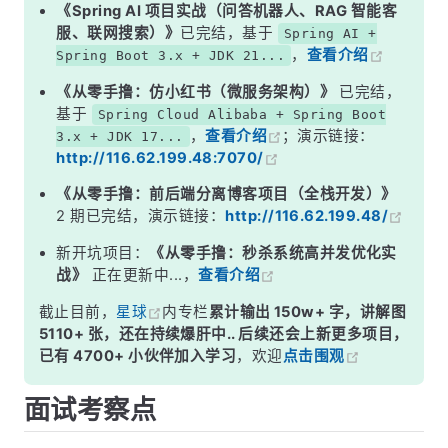
二、@EnableAutoConfiguration 做了什么？
《Spring AI 项目实战（问答机器人、RAG 智能客
服、联网搜索）》
已完结，基于
Spring AI +
三、自动配置的完整加载流程
，
查看介绍
Spring Boot 3.x + JDK 21...
四、以 DataSourceAutoConfiguration 为例
《从零手撸：仿小红书（微服务架构）》
已完结，
五、@Conditional 系列注解一览
基于
Spring Cloud Alibaba + Spring Boot
，
查看介绍
；演示链接：
3.x + JDK 17...
六、自定义一个 Starter
http://116.62.199.48:7070/
面试高频追问
《从零手撸：前后端分离博客项目（全栈开发）》
常见面试变体
2 期已完结，演示链接：
http://116.62.199.48/
记忆口诀
新开坑项目：
《从零手撸：秒杀系统高并发优化实
战》
正在更新中...，
查看介绍
总结
截止目前，
星球
内专栏
累计输出 150w+ 字，讲解图
5110+ 张，还在持续爆肝中.. 后续还会上新更多项目，
已有 4700+ 小伙伴加入学习
，欢迎
点击围观
面试考察点