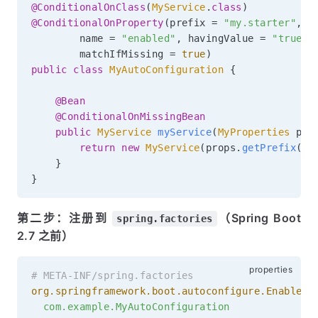
@ConditionalOnClass
(
MyService
.
class
)
//
@ConditionalOnProperty
(
prefix 
=
"my.starter"
,
        name 
=
"enabled"
,
 havingValue 
=
"true"
,
        matchIfMissing 
=
true
)
/
public
class
MyAutoConfiguration
{
@Bean
@ConditionalOnMissingBean
public
MyService
myService
(
MyProperties
 pro
return
new
MyService
(
props
.
getPrefix
(
)
)
}
}
第二步：注册到
（Spring Boot
spring.factories
2.7 之前）
# META-INF/spring.factories
org.springframework.boot.autoconfigure.EnableAu
  com.example.MyAutoConfiguration