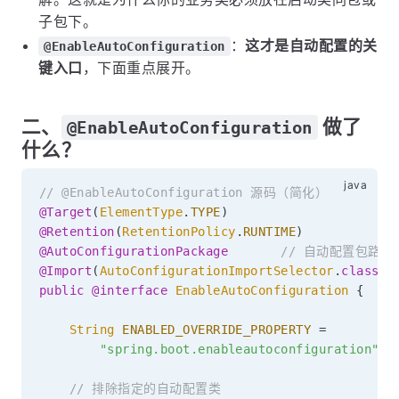
子包下。
：
这才是自动配置的关
@EnableAutoConfiguration
键入口
，下面重点展开。
二、
做了
@EnableAutoConfiguration
什么？
// @EnableAutoConfiguration 源码（简化）
@Target
(
ElementType
.
TYPE
)
@Retention
(
RetentionPolicy
.
RUNTIME
)
@AutoConfigurationPackage
// 自动配置包路径
@Import
(
AutoConfigurationImportSelector
.
class
)
public
@interface
EnableAutoConfiguration
{
String
ENABLED_OVERRIDE_PROPERTY
=
"spring.boot.enableautoconfiguration"
;
// 排除指定的自动配置类