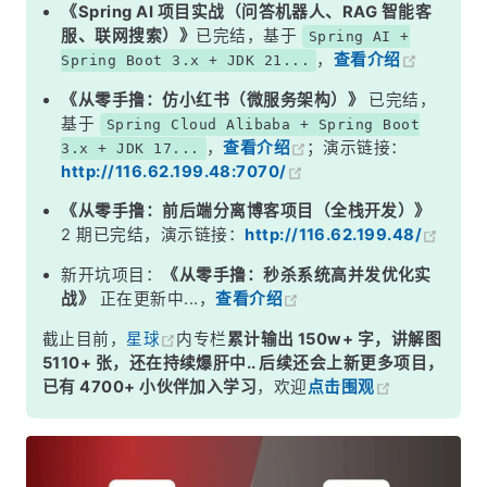
二、持久化能力
《Spring AI 项目实战（问答机器人、RAG 智能客
服、联网搜索）》
已完结，基于
Spring AI +
三、线程模型对比
，
查看介绍
Spring Boot 3.x + JDK 21...
四、高可用与集群
《从零手撸：仿小红书（微服务架构）》
已完结，
五、内存管理
基于
Spring Cloud Alibaba + Spring Boot
，
查看介绍
；演示链接：
3.x + JDK 17...
六、如何选型
http://116.62.199.48:7070/
面试高频追问
《从零手撸：前后端分离博客项目（全栈开发）》
常见面试变体
2 期已完结，演示链接：
http://116.62.199.48/
记忆口诀
新开坑项目：
《从零手撸：秒杀系统高并发优化实
战》
正在更新中...，
查看介绍
总结
截止目前，
星球
内专栏
累计输出 150w+ 字，讲解图
5110+ 张，还在持续爆肝中.. 后续还会上新更多项目，
已有 4700+ 小伙伴加入学习
，欢迎
点击围观