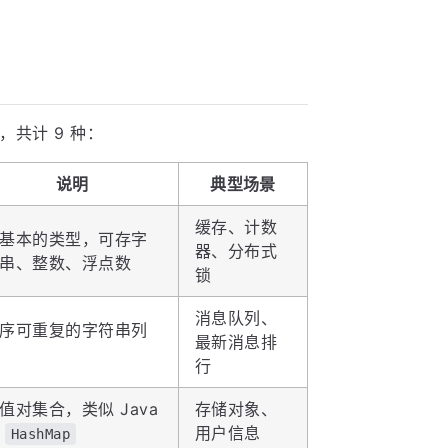
，共计 9 种：
说明
典型场景
缓存、计数
基本的类型，可存字
器、分布式
串、整数、浮点数
锁
消息队列、
序可重复的字符串列
最新消息排
行
值对集合，类似 Java
存储对象、
的
用户信息
HashMap