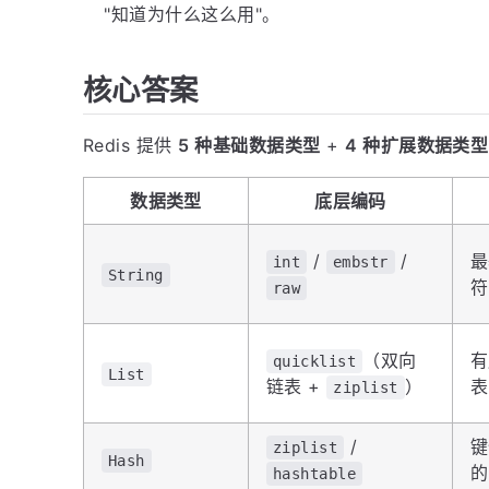
"知道为什么这么用"。
核心答案
Redis 提供
5 种基础数据类型
+
4 种扩展数据类型
数据类型
底层编码
/
/
最
int
embstr
String
符
raw
（双向
有
quicklist
List
链表 +
）
表
ziplist
/
键
ziplist
Hash
hashtable