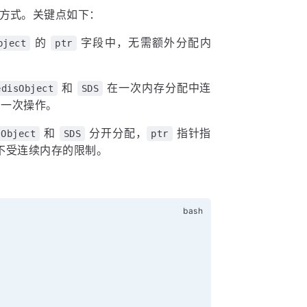
方式。关键点如下：
的
字段中，无需额外分配内
bject
ptr
和
在一次内存分配中连
edisObject
SDS
需一次操作。
和
分开分配，
指针指
sObject
SDS
ptr
不受连续内存的限制。