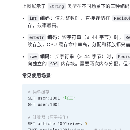
上图展示了
类型在不同场景下的三种编码
String
编码
：值为整数时，直接存储在
int
RedisO
存，效率最高。
编码
：短字符串（≤ 44 字节）时，
embstr
R
续存放，CPU 缓存命中率高，分配和释放都只
编码
：长字符串（> 44 字节）时，
raw
Redi
向独立的
内存块。需要两次内存分配，但
SDS
常见使用场景
：
# 简单缓存
SET user:1001 
"张三"
GET user:1001

# 计数器（原子操作）
SET article:1001:views 
0