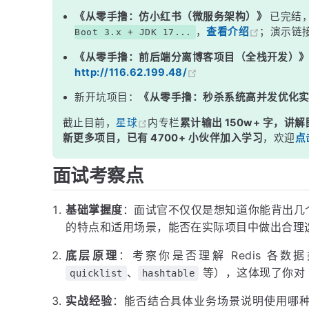
面试高频追问
《从零手撸：仿小红书（微服务架构）》
已完结
，
查看介绍
；演示链
Boot 3.x + JDK 17...
常见面试变体
《从零手撸：前后端分离博客项目（全栈开发）
记忆口诀
http://116.62.199.48/
总结
新开坑项目：
《从零手撸：秒杀系统高并发优化
截止目前，
星球
内专栏
累计输出 150w+ 字，讲解
新更多项目，已有 4700+ 小伙伴加入学习
，欢迎
点
面试考察点
基础掌握度
：面试官不仅仅是想知道你能背出几
的特点和适用场景，能否在实际项目中做出合理
底层原理
：考察你是否理解 Redis 各
、
等），这体现了你对 R
quicklist
hashtable
实战经验
：能否结合具体业务场景说明使用哪种数