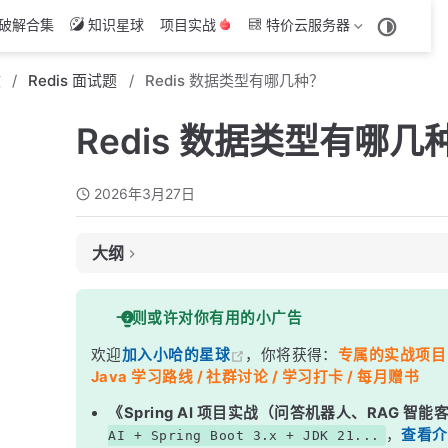
破解合集
知识星球
项目实战
特价云服务器
文
Redis 面试题
Redis 数据类型有哪几种？
Redis 数据类型有哪几
2026年3月27日
大纲
面试考察点
一则或许对你有用的小广告
核心答案
欢迎
加入小哈的星球
，你将获得：
专属的实战项目（4
深度解析
Java 学习路线 / 社群讨论 / 学习打卡 / 每月赠书
一、五种基础数据类型
《Spring AI 项目实战（问答机器人、RAG 智
二、四种扩展数据类型
，
查看介
AI + Spring Boot 3.x + JDK 21...