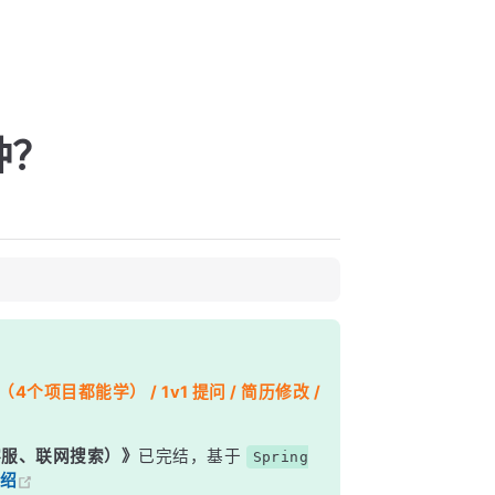
种？
个项目都能学） / 1v1 提问 / 简历修改 /
能客服、联网搜索）》
已完结，基于
Spring
绍