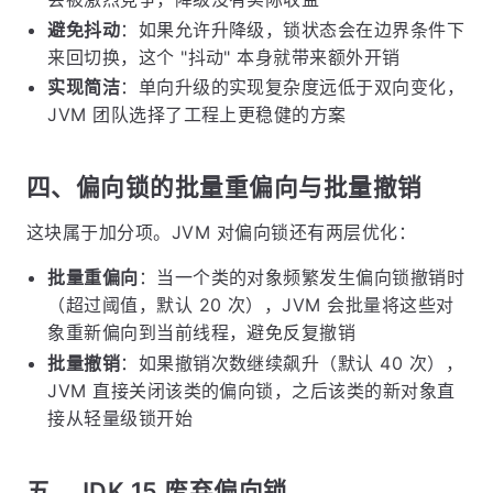
避免抖动
：如果允许升降级，锁状态会在边界条件下
来回切换，这个 "抖动" 本身就带来额外开销
实现简洁
：单向升级的实现复杂度远低于双向变化，
JVM 团队选择了工程上更稳健的方案
四、偏向锁的批量重偏向与批量撤销
这块属于加分项。JVM 对偏向锁还有两层优化：
批量重偏向
：当一个类的对象频繁发生偏向锁撤销时
（超过阈值，默认 20 次），JVM 会批量将这些对
象重新偏向到当前线程，避免反复撤销
批量撤销
：如果撤销次数继续飙升（默认 40 次），
JVM 直接关闭该类的偏向锁，之后该类的新对象直
接从轻量级锁开始
五、JDK 15 废弃偏向锁