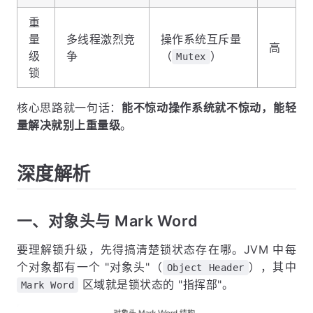
重
量
多线程激烈竞
操作系统互斥量
高
级
争
（
）
Mutex
锁
核心思路就一句话：
能不惊动操作系统就不惊动，能轻
量解决就别上重量级
。
深度解析
一、对象头与 Mark Word
要理解锁升级，先得搞清楚锁状态存在哪。JVM 中每
个对象都有一个 "对象头"（
），其中
Object Header
区域就是锁状态的 "指挥部"。
Mark Word