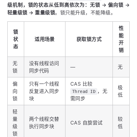
级机制，锁的状态从低到高依次为：无锁 → 偏向锁 →
轻量级锁 → 重量级锁
。锁只能升级，不能降级。
性
锁
能
状
适用场景
获取锁方式
开
态
销
无
没有线程访问
—
无
锁
同步代码
偏
只有一个线程
CAS 比较
极
向
反复进入同步
，无
Thread ID
低
锁
块
需同步
轻
量
两个线程交替
较
CAS 自旋尝试
级
执行同步块
低
锁