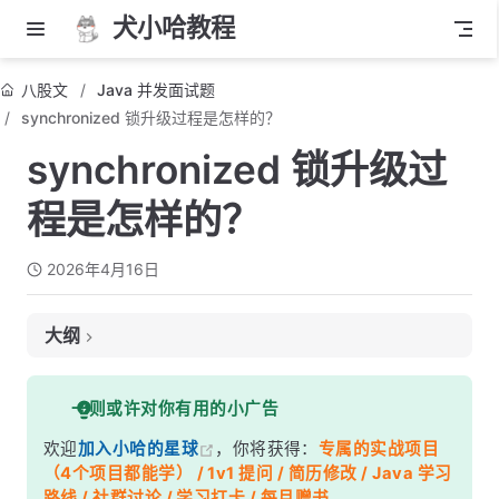
犬小哈教程
八股文
Java 并发面试题
synchronized 锁升级过程是怎样的？
synchronized 锁升级过
程是怎样的？
2026年4月16日
大纲
面试考察点
一则或许对你有用的小广告
核心答案
欢迎
加入小哈的星球
，你将获得：
专属的实战项目
深度解析
（4个项目都能学） / 1v1 提问 / 简历修改 / Java 学习
一、对象头与 Mark Word
路线 / 社群讨论 / 学习打卡 / 每月赠书