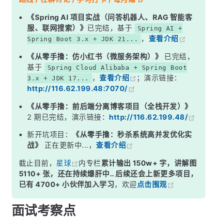
二、锁升级完整流程
《Spring AI 项目实战（问答机器人、RAG 智能客
服、联网搜索）》
已完结，基于
Spring AI +
三、为什么锁只升不降？
，
查看介绍
Spring Boot 3.x + JDK 21...
四、偏向锁的批量重偏向与批量撤销
《从零手撸：仿小红书（微服务架构）》
已完结，
五、JDK 15 废弃偏向锁
基于
Spring Cloud Alibaba + Spring Boot
，
查看介绍
；演示链接：
3.x + JDK 17...
面试高频追问
http://116.62.199.48:7070/
常见面试变体
《从零手撸：前后端分离博客项目（全栈开发）》
记忆口诀
2 期已完结，演示链接：
http://116.62.199.48/
总结
新开坑项目：
《从零手撸：秒杀系统高并发优化实
战》
正在更新中...，
查看介绍
截止目前，
星球
内专栏
累计输出 150w+ 字，讲解图
5110+ 张，还在持续爆肝中.. 后续还会上新更多项目，
已有 4700+ 小伙伴加入学习
，欢迎
点击围观
面试考察点