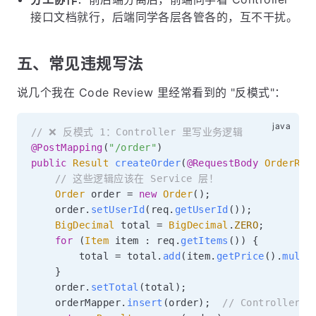
接口文档就行，后端同学各层各管各的，互不干扰。
五、常见违规写法
说几个我在 Code Review 里经常看到的 "反模式"：
// ❌ 反模式 1：Controller 里写业务逻辑
@PostMapping
(
"/order"
)
public
Result
createOrder
(
@RequestBody
OrderReq
// 这些逻辑应该在 Service 层！
Order
 order 
=
new
Order
(
)
;
    order
.
setUserId
(
req
.
getUserId
(
)
)
;
BigDecimal
 total 
=
BigDecimal
.
ZERO
;
for
(
Item
 item 
:
 req
.
getItems
(
)
)
{
        total 
=
 total
.
add
(
item
.
getPrice
(
)
.
multi
}
    order
.
setTotal
(
total
)
;
    orderMapper
.
insert
(
order
)
;
// Controller