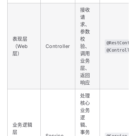
接收
请
求、
参数
表现层
校
@RestContro
（Web
Controller
验、
@Controller
层）
调用
业务
层、
返回
响应
处理
核心
业务
逻
业务逻辑
辑、
层
事务
Service
@Service