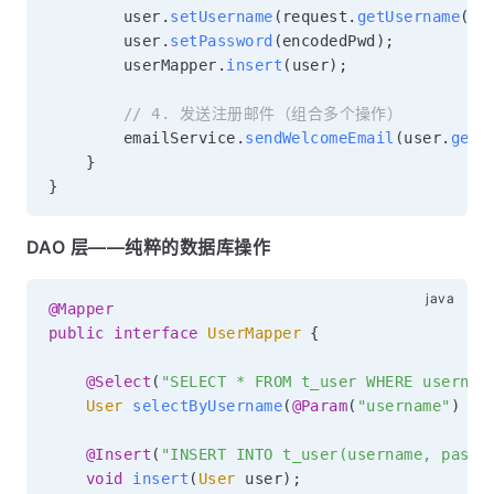
        user
.
setUsername
(
request
.
getUsername
(
)
)
        user
.
setPassword
(
encodedPwd
)
;
        userMapper
.
insert
(
user
)
;
// 4. 发送注册邮件（组合多个操作）
        emailService
.
sendWelcomeEmail
(
user
.
getU
}
}
DAO 层——纯粹的数据库操作
@Mapper
public
interface
UserMapper
{
@Select
(
"SELECT * FROM t_user WHERE usernam
User
selectByUsername
(
@Param
(
"username"
)
St
@Insert
(
"INSERT INTO t_user(username, passw
void
insert
(
User
 user
)
;