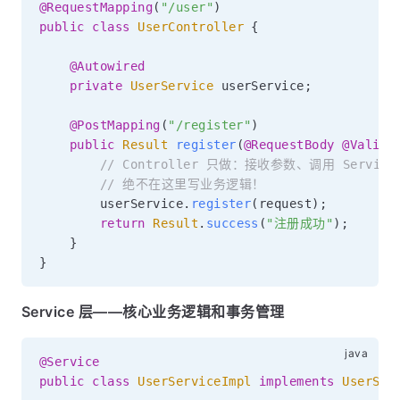
@RequestMapping
(
"/user"
)
public
class
UserController
{
@Autowired
private
UserService
 userService
;
@PostMapping
(
"/register"
)
public
Result
register
(
@RequestBody
@Valid
// Controller 只做：接收参数、调用 Servi
// 绝不在这里写业务逻辑！
        userService
.
register
(
request
)
;
return
Result
.
success
(
"注册成功"
)
;
}
}
Service 层——核心业务逻辑和事务管理
@Service
public
class
UserServiceImpl
implements
UserSer