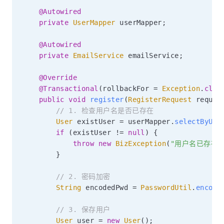
@Autowired
private
UserMapper
 userMapper
;
@Autowired
private
EmailService
 emailService
;
@Override
@Transactional
(
rollbackFor 
=
Exception
.
clas
public
void
register
(
RegisterRequest
 reques
// 1. 检查用户名是否已存在
User
 existUser 
=
 userMapper
.
selectByUse
if
(
existUser 
!=
null
)
{
throw
new
BizException
(
"用户名已存在"
}
// 2. 密码加密
String
 encodedPwd 
=
PasswordUtil
.
encode
// 3. 保存用户
User
 user 
=
new
User
(
)
;