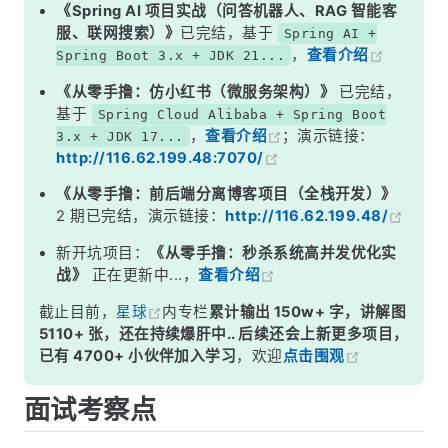
二、各层代码示例
《Spring AI 项目实战（问答机器人、RAG 智能客
服、联网搜索）》
已完结，基于
Spring AI +
三、三层架构 vs MVC 模式
，
查看介绍
Spring Boot 3.x + JDK 21...
四、为什么要分层？不分不行吗？
《从零手撸：仿小红书（微服务架构）》
已完结，
五、常见违规写法
基于
Spring Cloud Alibaba + Spring Boot
，
查看介绍
；演示链接：
3.x + JDK 17...
面试高频追问
http://116.62.199.48:7070/
常见面试变体
《从零手撸：前后端分离博客项目（全栈开发）》
总结
2 期已完结，演示链接：
http://116.62.199.48/
新开坑项目：
《从零手撸：秒杀系统高并发优化实
战》
正在更新中...，
查看介绍
截止目前，
星球
内专栏
累计输出 150w+ 字，讲解图
5110+ 张，还在持续爆肝中.. 后续还会上新更多项目，
已有 4700+ 小伙伴加入学习
，欢迎
点击围观
面试考察点