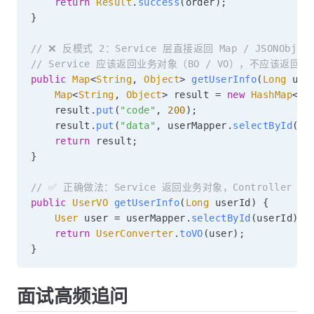
return
Result
.
success
(
order
)
;
}
// ❌ 反模式 2：Service 层直接返回 Map / JSONObjec
// Service 应该返回业务对象（BO / VO），不应该返回跟
public
Map
<
String
,
Object
>
getUserInfo
(
Long
 use
Map
<
String
,
Object
>
 result 
=
new
HashMap
<
>
(
    result
.
put
(
"code"
,
200
)
;
    result
.
put
(
"data"
,
 userMapper
.
selectById
(
us
return
 result
;
}
// ✅ 正确做法：Service 返回业务对象，Controller 
public
UserVO
getUserInfo
(
Long
 userId
)
{
User
 user 
=
 userMapper
.
selectById
(
userId
)
;
return
UserConverter
.
toVO
(
user
)
;
}
面试高频追问