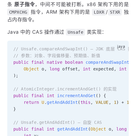
条
原子指令
，中间不可能被打断。x86 架构下用的是
指令，ARM 架构下用的是
/
独
CMPXCHG
LDXR
STXR
占内存指令。
Java 中的 CAS 操作通过
类实现：
Unsafe
// Unsafe.compareAndSwapInt() — JDK 底层 CAS 操
// 参数：对象、字段偏移量、预期值、新值
public
final
native
boolean
compareAndSwapInt
(
Object
 o
,
long
 offset
,
int
 expected
,
int
)
;
// AtomicInteger.incrementAndGet() 的实现
public
final
int
incrementAndGet
(
)
{
return
U
.
getAndAddInt
(
this
,
VALUE
,
1
)
+
1
;
}
// Unsafe.getAndAddInt() — 自旋 CAS
public
final
int
getAndAddInt
(
Object
 o
,
long
 of
int
 v
;