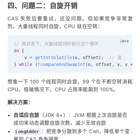
四、问题二：自旋开销
CAS 失败后要重试，这没问题。但如果竞争非常激
烈，大量线程同时自旋，CPU 就在空转：
// 高并发下，大量线程同时执行这个循环
do
{
    v 
=
getIntVolatile
(
o
,
 offset
)
;
// 读
}
while
(
!
compareAndSwapInt
(
o
,
 offset
,
 v
,
 v 
+
 d
想象一下 100 个线程同时自旋，99 个在不断空转消耗
CPU。极端情况下，CPU 占用率能飙到 100%。
解决方案：
自适应自旋
（JDK 6+）：JVM 根据上次自旋是否
成功来动态调整自旋次数，减少无效自旋
：把竞争分散到多个 Cell，降低单个变
LongAdder
量的 CAS 竞争强度