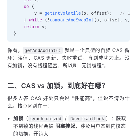
do
{
        v 
=
getIntVolatile
(
o
,
 offset
)
;
// 1.
}
while
(
!
compareAndSwapInt
(
o
,
 offset
,
 v
,
 v
return
 v
;
}
你看，
就是一个典型的自旋 CAS 循
getAndAddInt()
环：读值、CAS 更新、失败重试，直到成功为止。没
有加锁，没有线程阻塞，所以叫 "无锁编程"。
二、CAS vs 加锁，到底好在哪？
很多人答 CAS 好处只会说 "性能高"，但说不清为什
么。核心区别在于：
加锁
（
/
）：获取
synchronized
ReentrantLock
不到锁的线程会被
阻塞挂起
，涉及用户态到内核态
的切换，开销大