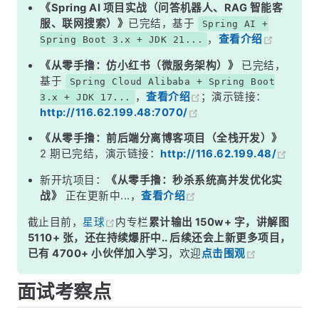
二、CAS vs 加锁，到底好在哪？
《Spring AI 项目实战（问答机器人、RAG 智能客
服、联网搜索）》
已完结，基于
Spring AI +
三、问题一：ABA 问题
，
查看介绍
Spring Boot 3.x + JDK 21...
四、问题二：自旋开销
《从零手撸：仿小红书（微服务架构）》
已完结，
五、问题三：只能操作单个变量
基于
Spring Cloud Alibaba + Spring Boot
，
查看介绍
；演示链接：
3.x + JDK 17...
面试高频追问
http://116.62.199.48:7070/
常见面试变体
《从零手撸：前后端分离博客项目（全栈开发）》
记忆口诀
2 期已完结，演示链接：
http://116.62.199.48/
总结
新开坑项目：
《从零手撸：秒杀系统高并发优化实
战》
正在更新中...，
查看介绍
截止目前，
星球
内专栏
累计输出 150w+ 字，讲解图
5110+ 张，还在持续爆肝中.. 后续还会上新更多项目，
已有 4700+ 小伙伴加入学习
，欢迎
点击围观
面试考察点