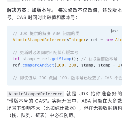
解决方案：加版本号。
每次修改不仅改值，还改版本
号。CAS 时同时比较值和版本号：
// JDK 提供的解决 ABA 问题的类
AtomicStampedReference
<
Integer
>
 ref 
=
new
Atomi
// 更新时必须同时匹配值和版本号
int
 stamp 
=
 ref
.
getStamp
(
)
;
// 获取当前版本号
ref
.
compareAndSet
(
100
,
200
,
 stamp
,
 stamp 
+
1
)
;
// 即使值从 200 改回 100，版本号已经变了，CAS 不会误
就是 JDK 给你准备好的
AtomicStampedReference
"带版本号的 CAS"。实际开发中，ABA 问题在大多数
场景下影响不大（比如纯计数器），但在无锁数据结构
（栈、队列、链表）中必须防范。