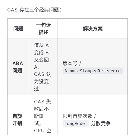
CAS 存在三个经典问题：
一句话
问题
解决方案
描述
值从 A
变成 B
又变回
ABA
版本号 /
A，
问题
AtomicStampedReference
CAS 认
为没变
过
CAS 失
败后不
自旋
断重
限制自旋次数 /
开销
试，
分散竞争
LongAdder
CPU 空