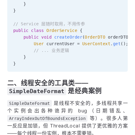
}
}
// Service 层随时取用，不用传参
public
class
OrderService
{
public
void
createOrder
(
OrderDTO
 orderDTO
)
User
 currentUser 
=
UserContext
.
get
(
)
;
// ... 业务逻辑
}
}
二、线程安全的工具类——
是经典案例
SimpleDateFormat
是线程不安全的，多线程共享一
SimpleDateFormat
个实例会出各种诡异的 bug（日期错乱、
等）。很多人第
ArrayIndexOutOfBoundsException
一反应是加锁，但 ThreadLocal 提供了更优雅的方案
——每个线程一份实例，根本不需要锁。