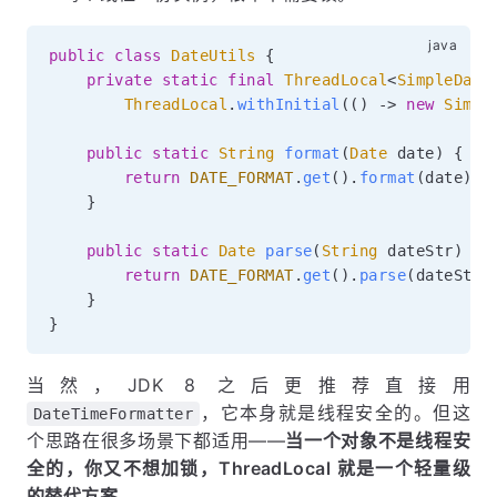
public
class
DateUtils
{
private
static
final
ThreadLocal
<
SimpleDate
ThreadLocal
.
withInitial
(
(
)
->
new
Simpl
public
static
String
format
(
Date
 date
)
{
return
DATE_FORMAT
.
get
(
)
.
format
(
date
)
;
}
public
static
Date
parse
(
String
 dateStr
)
th
return
DATE_FORMAT
.
get
(
)
.
parse
(
dateStr
)
}
}
当然，JDK 8 之后更推荐直接用
，它本身就是线程安全的。但这
DateTimeFormatter
个思路在很多场景下都适用——
当一个对象不是线程安
全的，你又不想加锁，ThreadLocal 就是一个轻量级
的替代方案
。