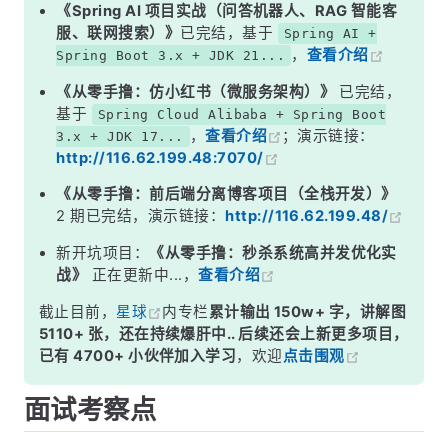
二、线程安全的工具类——SimpleDateFormat 是经典案例
《Spring AI 项目实战（问答机器人、RAG 智能客
服、联网搜索）》
已完结，基于
Spring AI +
三、Spring 事务管理——框架级的经典用法
，
查看介绍
Spring Boot 3.x + JDK 21...
四、数据库连接管理
《从零手撸：仿小红书（微服务架构）》
已完结，
面试高频追问
基于
Spring Cloud Alibaba + Spring Boot
，
查看介绍
；演示链接：
3.x + JDK 17...
常见面试变体
http://116.62.199.48:7070/
记忆口诀
《从零手撸：前后端分离博客项目（全栈开发）》
总结
2 期已完结，演示链接：
http://116.62.199.48/
新开坑项目：
《从零手撸：秒杀系统高并发优化实
战》
正在更新中...，
查看介绍
截止目前，
星球
内专栏
累计输出 150w+ 字，讲解图
5110+ 张，还在持续爆肝中.. 后续还会上新更多项目，
已有 4700+ 小伙伴加入学习
，欢迎
点击围观
面试考察点