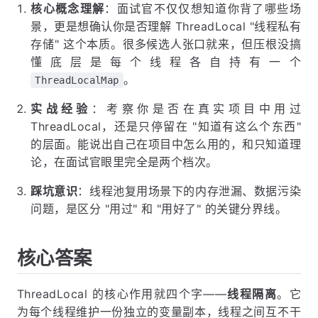
核心概念理解
：面试官不仅仅想知道你背了哪些场
景，更是想确认你是否理解 ThreadLocal "线程私有
存储" 这个本质。很多候选人张口就来，但压根没搞
懂底层是每个线程各自持有一个
。
ThreadLocalMap
实战经验
：考察你是否在真实项目中用过
ThreadLocal，还是只停留在 "知道有这么个东西"
的层面。能说出自己在项目中怎么用的，和只知道理
论，在面试官眼里完全是两个档次。
踩坑意识
：线程池复用场景下的内存泄漏、数据污染
问题，是区分 "用过" 和 "用好了" 的关键分界线。
核心答案
ThreadLocal 的核心作用就四个字——
线程隔离
。它
为每个线程维护一份独立的变量副本，线程之间互不干