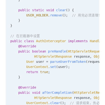
public
static
void
clear
(
)
{
USER_HOLDER
.
remove
(
)
;
// 用完必须清理！
}
}
// 在拦截器中设置
public
class
AuthInterceptor
implements
Handler
@Override
public
boolean
preHandle
(
HttpServletRequest
HttpServletResponse
 response
,
Objec
User
 user 
=
parseUserFromToken
(
request
.
UserContext
.
set
(
user
)
;
return
true
;
}
@Override
public
void
afterCompletion
(
HttpServletRequ
HttpServletResponse
 response
,
Objec
UserContext
.
clear
(
)
;
// 请求结束，务必清