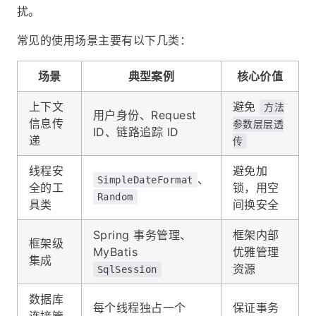
扰。
常见的使用场景主要有以下几类：
场景
典型案例
核心价值
上下文
避免
方法
用户身份、Request
信息传
参数层层透
ID、链路追踪 ID
递
传
线程安
避免加
、
SimpleDateFormat
全的工
锁，用空
Random
具类
间换安全
Spring 事务管理、
框架内部
框架级
MyBatis
优雅管理
集成
资源
SqlSession
数据库
每个线程独占一个
保证事务
连接管