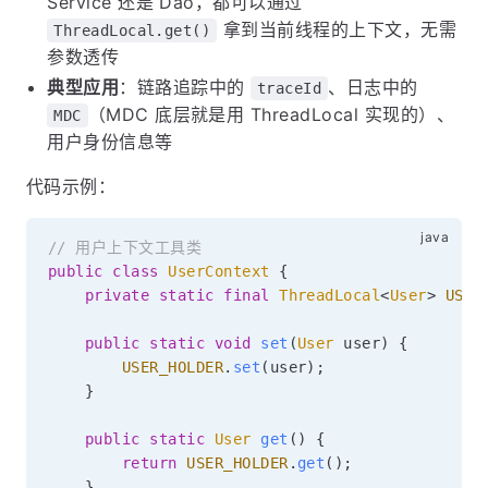
Service 还是 Dao，都可以通过
拿到当前线程的上下文，无需
ThreadLocal.get()
参数透传
典型应用
：链路追踪中的
、日志中的
traceId
（MDC 底层就是用 ThreadLocal 实现的）、
MDC
用户身份信息等
代码示例：
// 用户上下文工具类
public
class
UserContext
{
private
static
final
ThreadLocal
<
User
>
USER
public
static
void
set
(
User
 user
)
{
USER_HOLDER
.
set
(
user
)
;
}
public
static
User
get
(
)
{
return
USER_HOLDER
.
get
(
)
;
}