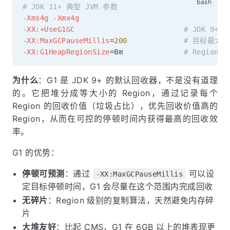
# JDK 11+ 典型 JVM 参数
-Xms4g
-Xmx4g
-XX:+UseG1GC
# JDK 9+
-XX:MaxGCPauseMillis
=
200
# 目标最大停顿
-XX:G1HeapRegionSize
=
8m              
# Region 
为什么
：G1 是 JDK 9+ 的默认回收器，不是没有道理
的。它把堆分成等大小的 Region，通过记录每个
Region 的回收价值（垃圾占比），优先回收价值高的
Region，从而在可控的停顿时间内获得最高的回收效
率。
G1 的优势：
停顿可预测
：通过
可以设
-XX:MaxGCPauseMillis
定目标停顿时间，G1 会尽量在这个范围内完成回收
无碎片
：Region 级别的复制算法，天然避免内存碎
片
大堆友好
：比起 CMS，G1 在 6GB 以上的堆表现更