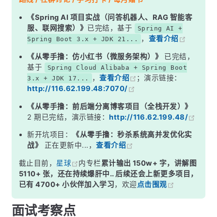
二、怎么选？按场景来
《Spring AI 项目实战（问答机器人、RAG 智能客
服、联网搜索）》
已完结，基于
Spring AI +
三、选型决策流程
，
查看介绍
Spring Boot 3.x + JDK 21...
四、常见的坑
《从零手撸：仿小红书（微服务架构）》
已完结，
面试高频追问
基于
Spring Cloud Alibaba + Spring Boot
，
查看介绍
；演示链接：
3.x + JDK 17...
常见面试变体
http://116.62.199.48:7070/
记忆口诀
《从零手撸：前后端分离博客项目（全栈开发）》
总结
2 期已完结，演示链接：
http://116.62.199.48/
新开坑项目：
《从零手撸：秒杀系统高并发优化实
战》
正在更新中...，
查看介绍
截止目前，
星球
内专栏
累计输出 150w+ 字，讲解图
5110+ 张，还在持续爆肝中.. 后续还会上新更多项目，
已有 4700+ 小伙伴加入学习
，欢迎
点击围观
面试考察点