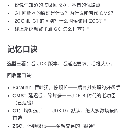
"说说你知道的垃圾回收器，各自的优缺点"
"G1 回收器的原理是什么？为什么能替代 CMS？"
"ZGC 和 G1 的区别？什么时候该用 ZGC？"
"线上系统频繁 Full GC 怎么排查？"
记忆口诀
选型三看
：看 JDK 版本、看延迟要求、看堆大小。
回收器口诀
：
Parallel
：吞吐猛，停顿长——后台批处理的好帮手
CMS
：延迟低，碎片多——JDK 8 时代的老功臣
（已退役）
G1
：均衡选手——JDK 9+ 默认，绝大多数场景的
首选
ZGC
：停顿极低——金融交易的 "银弹"