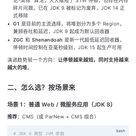
记-清除" 算法，大大缩短了 STW 停顿，但存在内存
碎片问题，已在 JDK 9 被标记为废弃，JDK 14 正
式移除
G1
是目前的主流选择，将堆划分为多个 Region，
兼顾吞吐和延迟，JDK 9 起成为默认回收器
ZGC
和
Shenandoah
是新一代超低延迟回收器，
停顿时间控制在亚毫秒级别，JDK 15 起生产可用
演进趋势就一个方向：
让停顿越来越短，同时支持越来
越大的堆
。
二、怎么选？按场景来
场景 1：普通 Web / 微服务应用（JDK 8）
推荐
：CMS（或 ParNew + CMS 组合）
# JDK 8 典型 JVM 参数