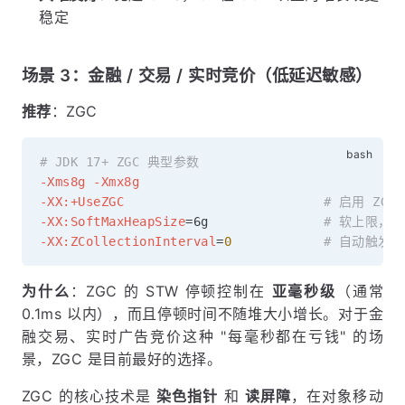
稳定
场景 3：金融 / 交易 / 实时竞价（低延迟敏感）
推荐
：ZGC
# JDK 17+ ZGC 典型参数
-Xms8g
-Xmx8g
-XX:+UseZGC
# 启用 ZGC
-XX:SoftMaxHeapSize
=
6g               
# 软上限，尽
-XX:ZCollectionInterval
=
0
# 自动触发 G
为什么
：ZGC 的 STW 停顿控制在
亚毫秒级
（通常
0.1ms 以内），而且停顿时间不随堆大小增长。对于金
融交易、实时广告竞价这种 "每毫秒都在亏钱" 的场
景，ZGC 是目前最好的选择。
ZGC 的核心技术是
染色指针
和
读屏障
，在对象移动