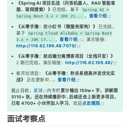
二、为什么要用双亲委派？
《Spring AI 项目实战（问答机器人、RAG 智能客
服、联网搜索）》
已完结，基于
Spring AI +
三、怎么破坏双亲委派模型？
，
查看介绍
Spring Boot 3.x + JDK 21...
面试高频追问
《从零手撸：仿小红书（微服务架构）》
已完结，
常见面试变体
基于
Spring Cloud Alibaba + Spring Boot
，
查看介绍
；演示链接：
3.x + JDK 17...
记忆口诀
http://116.62.199.48:7070/
总结
《从零手撸：前后端分离博客项目（全栈开发）》
2 期已完结，演示链接：
http://116.62.199.48/
新开坑项目：
《从零手撸：秒杀系统高并发优化实
战》
正在更新中...，
查看介绍
截止目前，
星球
内专栏
累计输出 150w+ 字，讲解图
5110+ 张，还在持续爆肝中.. 后续还会上新更多项目，
已有 4700+ 小伙伴加入学习
，欢迎
点击围观
面试考察点