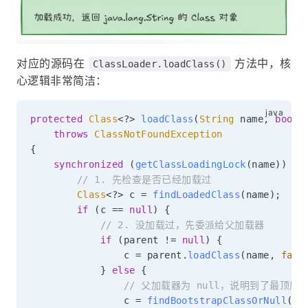
对应的源码在
方法中，核
ClassLoader.loadClass()
心逻辑非常简洁：
protected
Class
<
?
>
loadClass
(
String
 name
,
boole
throws
ClassNotFoundException
{
synchronized
(
getClassLoadingLock
(
name
)
)
{
// 1. 先检查是否已经加载过
Class
<
?
>
 c 
=
findLoadedClass
(
name
)
;
if
(
c 
==
null
)
{
// 2. 没加载过，先委派给父加载器
if
(
parent 
!=
null
)
{
                c 
=
 parent
.
loadClass
(
name
,
fals
}
else
{
// 父加载器为 null，说明到了最顶层，委
                c 
=
findBootstrapClassOrNull
(
na