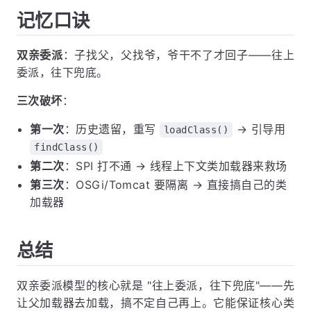
记忆口诀
双亲委派
：子找父，父找爷，爷干不了才回子——往上
委派，往下兜底。
三次破坏
：
第一次
：历史遗留，重写
→ 引导用
loadClass()
findClass()
第二次
：SPI 打不通 → 线程上下文类加载器来救场
第三次
：OSGi/Tomcat 要隔离 → 直接搞自己的类
加载器
总结
双亲委派模型的核心就是 "往上委派，往下兜底"——先
让父加载器去加载，搞不定自己再上。它能保证核心类