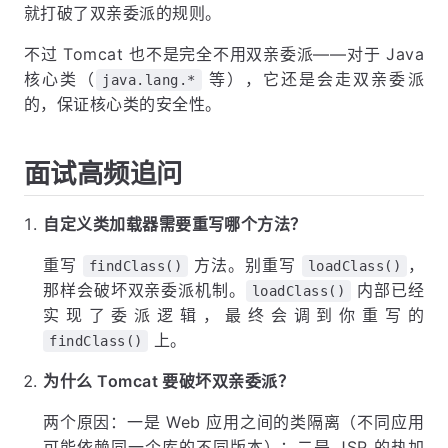
就打破了双亲委派的规则。
不过 Tomcat 也不是完全不用双亲委派——对于 Java
核心类（
等），它还是会走双亲委派
java.lang.*
的，保证核心类的安全性。
面试高频追问
自定义类加载器需要重写哪个方法？
重写
方法。别重写
，
findClass()
loadClass()
那样会破坏双亲委派机制。
内部已经
loadClass()
实现了委派逻辑，最终会调到你重写的
上。
findClass()
为什么 Tomcat 要破坏双亲委派？
两个原因：一是 Web 应用之间的类隔离（不同应用
可能依赖同一个库的不同版本）；二是 JSP 的热加