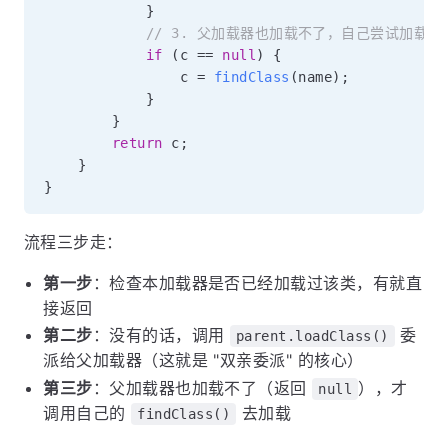
}
// 3. 父加载器也加载不了，自己尝试加载
if
(
c 
==
null
)
{
                c 
=
findClass
(
name
)
;
}
}
return
 c
;
}
}
流程三步走：
第一步
：检查本加载器是否已经加载过该类，有就直
接返回
第二步
：没有的话，调用
委
parent.loadClass()
派给父加载器（这就是 "双亲委派" 的核心）
第三步
：父加载器也加载不了（返回
），才
null
调用自己的
去加载
findClass()