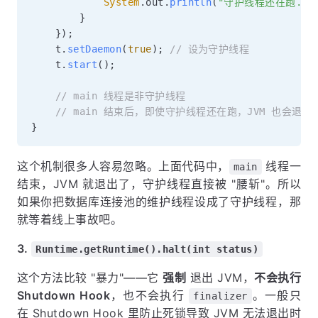
System
.
out
.
println
(
"守护线程还在跑...
}
}
)
;
    t
.
setDaemon
(
true
)
;
// 设为守护线程
    t
.
start
(
)
;
// main 线程是非守护线程
// main 结束后，即使守护线程还在跑，JVM 也会退出
}
这个机制很多人容易忽略。上面代码中，
线程一
main
结束，JVM 就退出了，守护线程直接被 "腰斩"。所以
如果你把数据库连接池的维护线程设成了守护线程，那
就等着线上事故吧。
3.
Runtime.getRuntime().halt(int status)
这个方法比较 "暴力"——它
强制
退出 JVM，
不会执行
Shutdown Hook
，也不会执行
。一般只
finalizer
在 Shutdown Hook 里防止死锁导致 JVM 无法退出时