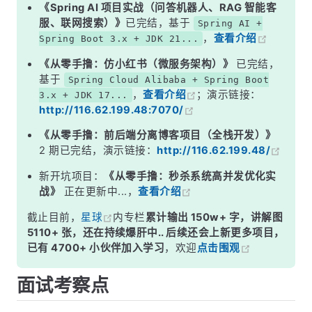
二、外部强制终止
《Spring AI 项目实战（问答机器人、RAG 智能客
服、联网搜索）》
已完结，基于
Spring AI +
三、异常崩溃
，
查看介绍
Spring Boot 3.x + JDK 21...
四、Shutdown Hook 机制
《从零手撸：仿小红书（微服务架构）》
已完结，
面试高频追问
基于
Spring Cloud Alibaba + Spring Boot
，
查看介绍
；演示链接：
3.x + JDK 17...
常见面试变体
http://116.62.199.48:7070/
记忆口诀
《从零手撸：前后端分离博客项目（全栈开发）》
总结
2 期已完结，演示链接：
http://116.62.199.48/
新开坑项目：
《从零手撸：秒杀系统高并发优化实
战》
正在更新中...，
查看介绍
截止目前，
星球
内专栏
累计输出 150w+ 字，讲解图
5110+ 张，还在持续爆肝中.. 后续还会上新更多项目，
已有 4700+ 小伙伴加入学习
，欢迎
点击围观
面试考察点