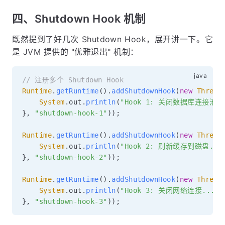
四、Shutdown Hook 机制
既然提到了好几次 Shutdown Hook，展开讲一下。它
是 JVM 提供的 "优雅退出" 机制：
// 注册多个 Shutdown Hook
Runtime
.
getRuntime
(
)
.
addShutdownHook
(
new
Thread
System
.
out
.
println
(
"Hook 1: 关闭数据库连接池..
}
,
"shutdown-hook-1"
)
)
;
Runtime
.
getRuntime
(
)
.
addShutdownHook
(
new
Thread
System
.
out
.
println
(
"Hook 2: 刷新缓存到磁盘...
}
,
"shutdown-hook-2"
)
)
;
Runtime
.
getRuntime
(
)
.
addShutdownHook
(
new
Thread
System
.
out
.
println
(
"Hook 3: 关闭网络连接..."
)
}
,
"shutdown-hook-3"
)
)
;