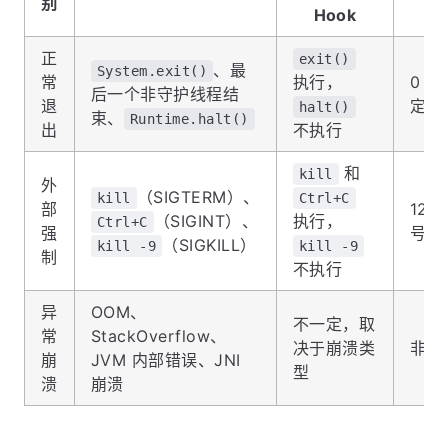
别
Hook
正
exit()
、最
System.exit()
常
执行，
0 或
后一个非守护线程结
退
定值
halt()
束、
Runtime.halt()
出
不执行
和
kill
外
（SIGTERM）、
kill
Ctrl+C
部
128
（SIGINT）、
执行，
Ctrl+C
强
号编
（SIGKILL）
kill -9
kill -9
制
不执行
异
OOM、
不一定，取
常
StackOverflow、
决于崩溃类
非 0
崩
JVM 内部错误、JNI
型
溃
崩溃