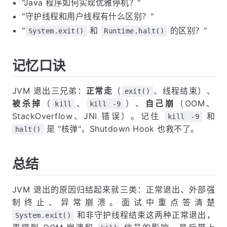
"Java 程序如何实现优雅停机？"
"守护线程和用户线程有什么区别？"
"
和
的区别？"
System.exit()
Runtime.halt()
记忆口诀
JVM 退出三兄弟：
正常走
（
、线程结束）、
exit()
被杀掉
（
、
）、
自己崩
（OOM、
kill
kill -9
StackOverflow、JNI 错误）。记住
和
kill -9
是 "核弹"，Shutdown Hook 也救不了。
halt()
总结
JVM 退出的原因归结起来就三类：正常退出、外部强
制终止、异常崩溃。面试中重点答清楚
和非守护线程结束这两种正常退出，
System.exit()