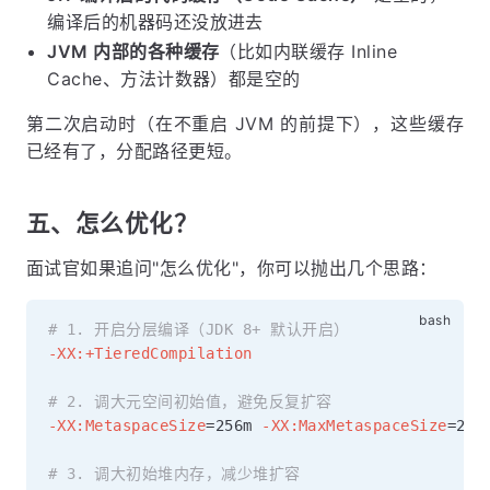
编译后的机器码还没放进去
JVM 内部的各种缓存
（比如内联缓存 Inline
Cache、方法计数器）都是空的
第二次启动时（在不重启 JVM 的前提下），这些缓存
已经有了，分配路径更短。
五、怎么优化？
面试官如果追问"怎么优化"，你可以抛出几个思路：
# 1. 开启分层编译（JDK 8+ 默认开启）
-XX:+TieredCompilation
# 2. 调大元空间初始值，避免反复扩容
-XX:MetaspaceSize
=
256m 
-XX:MaxMetaspaceSize
=
256m
# 3. 调大初始堆内存，减少堆扩容