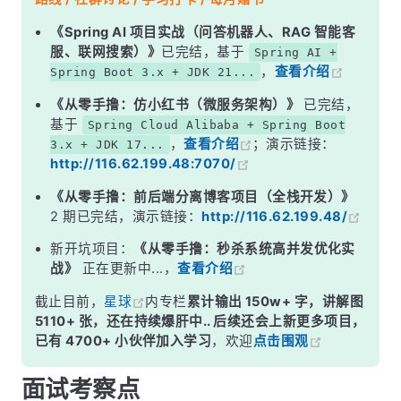
二、JIT 预热——&quot;第一次慢&quot;的灵魂解释
《Spring AI 项目实战（问答机器人、RAG 智能客
服、联网搜索）》
已完结，基于
Spring AI +
三、GC 压力——临时对象满天飞
，
查看介绍
Spring Boot 3.x + JDK 21...
四、内存分配冷启动
《从零手撸：仿小红书（微服务架构）》
已完结，
五、怎么优化？
基于
Spring Cloud Alibaba + Spring Boot
，
查看介绍
；演示链接：
3.x + JDK 17...
面试高频追问
http://116.62.199.48:7070/
常见面试变体
《从零手撸：前后端分离博客项目（全栈开发）》
记忆口诀
2 期已完结，演示链接：
http://116.62.199.48/
总结
新开坑项目：
《从零手撸：秒杀系统高并发优化实
战》
正在更新中...，
查看介绍
截止目前，
星球
内专栏
累计输出 150w+ 字，讲解图
5110+ 张，还在持续爆肝中.. 后续还会上新更多项目，
已有 4700+ 小伙伴加入学习
，欢迎
点击围观
面试考察点