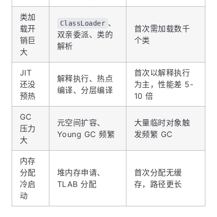
类加
、
ClassLoader
载开
首次需加载数千
双亲委派、类的
销巨
个类
解析
大
JIT
首次以解释执行
解释执行、热点
还没
为主，性能差 5-
编译、分层编译
预热
10 倍
GC
元空间扩容、
大量临时对象触
压力
Young GC 频繁
发频繁 GC
大
内存
分配
堆内存申请、
首次分配无缓
冷启
TLAB 分配
存，路径更长
动