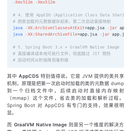
-Xms512m
-Xmx512m
# 4. 使用 AppCDS（Application Class Data Sharin
# 把类加载的元数据缓存起来，第二次启动直接映射
java
-XX:ArchiveClassesAtExit
=
app.jsa 
-jar
 app.
java
-XX:SharedArchiveFile
=
app.jsa 
-jar
 app.jar
# 5. Spring Boot 3.x + GraalVM Native Image
# 直接编译成本地可执行文件，彻底跳过 JIT 预热
# 启动时间从秒级降到毫秒级
其中
AppCDS
特别值得说。它是 JVM 提供的类共享
机制，原理是把第一次启动时加载的类的元数据 dump
到一个归档文件中，后续启动时直接内存映射
（mmap）这个文件，省去类的加载和解析过程。
Spring Boot 对 AppCDS 有专门的支持，效果很明
显。
而
GraalVM Native Image
则是另一个维度的解决方